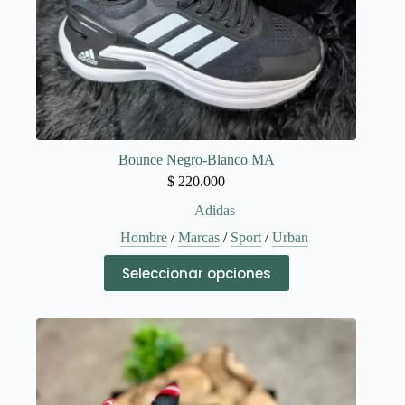
Bounce Negro-Blanco MA
$
220.000
Adidas
Hombre
/
Marcas
/
Sport
/
Urban
Este
Seleccionar opciones
producto
tiene
múltiples
variantes.
Las
opciones
se
pueden