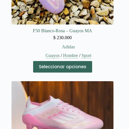
F50 Blanco-Rosa – Guayos MA
$
230.000
Adidas
Guayos
/
Hombre
/
Sport
Este
Seleccionar opciones
producto
tiene
múltiples
variantes.
Las
opciones
se
pueden
elegir
en
la
página