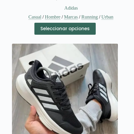
Adidas
Casual
/
Hombre
/
Marcas
/
Running
/
Urban
Este
Seleccionar opciones
producto
tiene
múltiples
variantes.
Las
opciones
se
pueden
elegir
en
la
página
de
producto