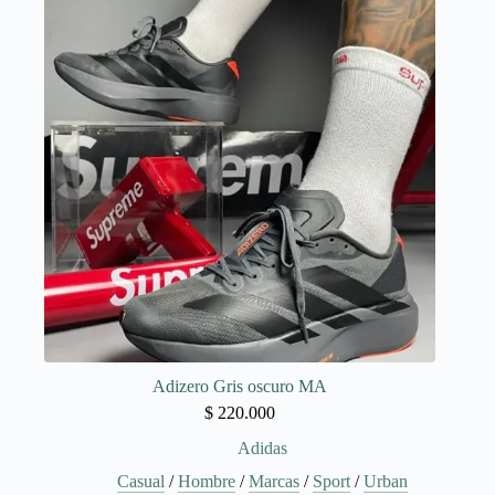
Las
opciones
se
pueden
elegir
en
la
página
de
producto
Adizero Gris oscuro MA
$
220.000
Adidas
Casual
/
Hombre
/
Marcas
/
Sport
/
Urban