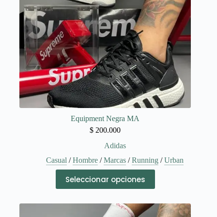
la
página
de
producto
Equipment Negra MA
$
200.000
Adidas
Casual
/
Hombre
/
Marcas
/
Running
/
Urban
Este
Seleccionar opciones
producto
tiene
múltiples
variantes.
Las