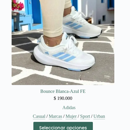
se
pueden
elegir
en
la
página
de
producto
Bounce Blanca-Azul FE
$
190.000
Adidas
Casual
/
Marcas
/
Mujer
/
Sport
/
Urban
Este
Seleccionar opciones
producto