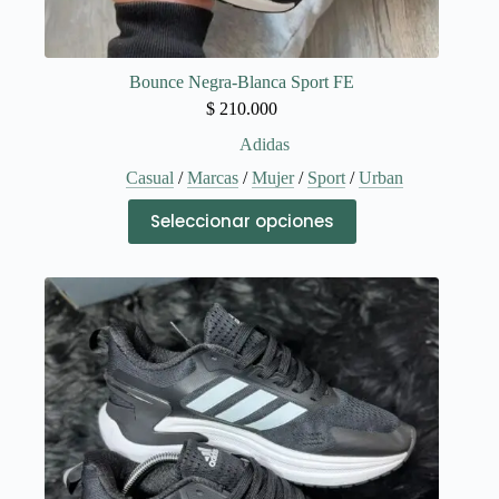
Bounce Negra-Blanca Sport FE
$
210.000
Adidas
Casual
/
Marcas
/
Mujer
/
Sport
/
Urban
Este
Seleccionar opciones
producto
tiene
múltiples
variantes.
Las
opciones
se
pueden
elegir
en
la
página
de
producto