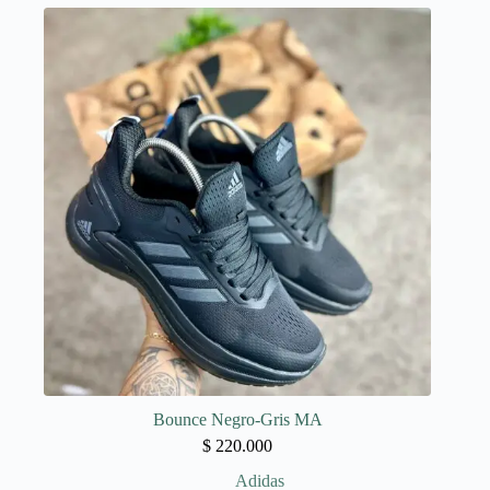
variantes.
Las
opciones
se
pueden
elegir
en
la
página
de
producto
Bounce Negro-Gris MA
$
220.000
Adidas