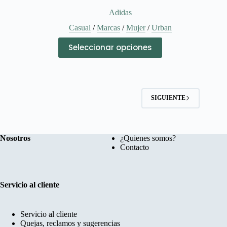
Adidas
Casual
/
Marcas
/
Mujer
/
Urban
Este
Seleccionar opciones
producto
tiene
múltiples
variantes.
Las
opciones
SIGUIENTE
se
pueden
elegir
en
Nosotros
¿Quienes somos?
la
Contacto
página
de
producto
Servicio al cliente
Servicio al cliente
Quejas, reclamos y sugerencias