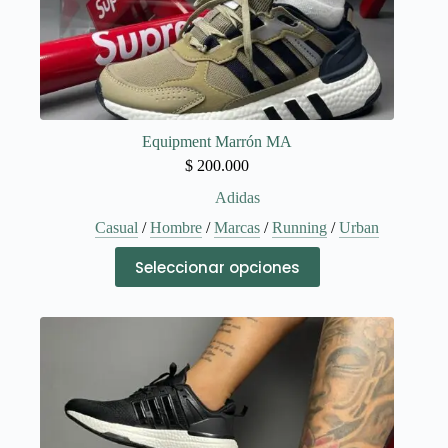
Equipment Marrón MA
$
200.000
Adidas
Casual
/
Hombre
/
Marcas
/
Running
/
Urban
Este
Seleccionar opciones
producto
tiene
múltiples
variantes.
Las
opciones
se
pueden
elegir
en