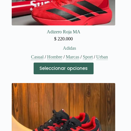
Adizero Roja MA
$
220.000
Adidas
Casual
/
Hombre
/
Marcas
/
Sport
/
Urban
Este
Seleccionar opciones
producto
tiene
múltiples
variantes.
Las
opciones
se
pueden
elegir
en
la
página