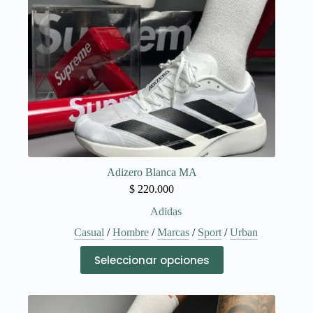
Adizero Blanca MA
$
220.000
Adidas
Casual
/
Hombre
/
Marcas
/
Sport
/
Urban
Este
Seleccionar opciones
producto
tiene
múltiples
variantes.