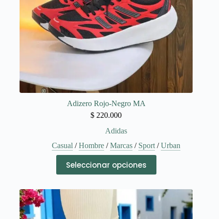
de
producto
Adizero Rojo-Negro MA
$
220.000
Adidas
Casual
/
Hombre
/
Marcas
/
Sport
/
Urban
Este
Seleccionar opciones
producto
tiene
múltiples
variantes.
Las
opciones