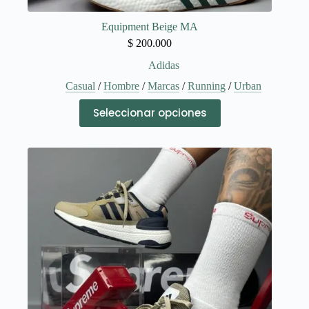
Equipment Beige MA
$
200.000
Adidas
Casual
/
Hombre
/
Marcas
/
Running
/
Urban
Este
Seleccionar opciones
producto
tiene
múltiples
variantes.
Las
opciones
se
pueden
elegir
en
la
página
de
producto