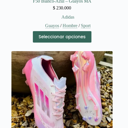
F50 Blanco-Azul – Guayos MA
$
230.000
Adidas
Guayos
/
Hombre
/
Sport
Este
Seleccionar opciones
producto
tiene
múltiples
variantes.
Las
opciones
se
pueden
elegir
en
la
página
de
producto