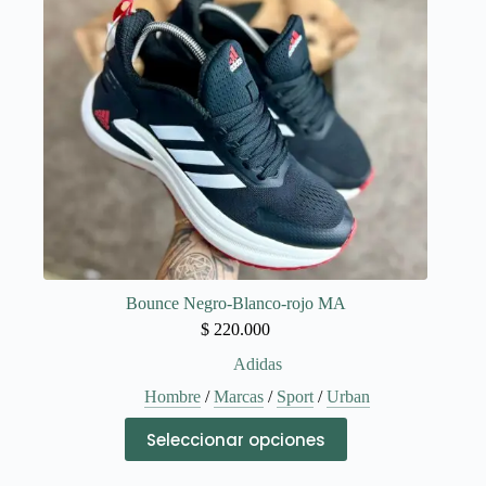
elegir
en
la
página
de
producto
Bounce Negro-Blanco-rojo MA
$
220.000
Adidas
Hombre
/
Marcas
/
Sport
/
Urban
Este
Seleccionar opciones
producto
tiene
múltiples