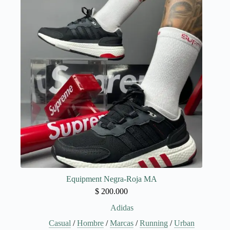
opciones
se
pueden
elegir
en
la
página
de
producto
Equipment Negra-Roja MA
$
200.000
Adidas
Casual
/
Hombre
/
Marcas
/
Running
/
Urban