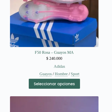
de
producto
F50 Rosa – Guayos MA
$
240.000
Adidas
Guayos
/
Hombre
/
Sport
Este
Seleccionar opciones
producto
tiene
múltiples
variantes.
Las
opciones