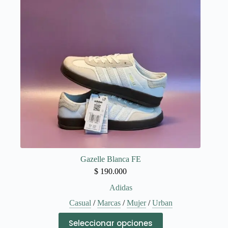
se
pueden
elegir
en
la
página
de
producto
Gazelle Blanca FE
$
190.000
Adidas
Casual
/
Marcas
/
Mujer
/
Urban
Este
Seleccionar opciones
producto