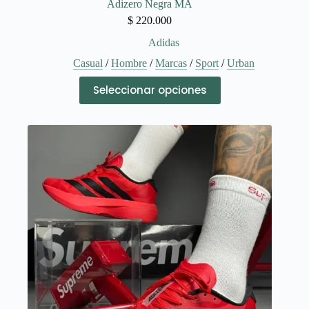
Adizero Negra MA
$
220.000
Adidas
Casual
/
Hombre
/
Marcas
/
Sport
/
Urban
Este
Seleccionar opciones
producto
tiene
múltiples
variantes.
Las
opciones
se
pueden
elegir
en
la
página
de
producto