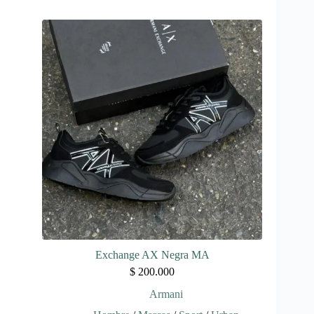
tiene
múltiples
variantes.
Las
opciones
se
pueden
elegir
en
la
página
de
producto
Exchange AX Negra MA
$
200.000
Armani