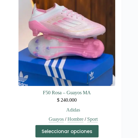
opciones
se
pueden
elegir
en
la
página
de
producto
F50 Rosa – Guayos MA
$
240.000
Adidas
Guayos
/
Hombre
/
Sport
Este
Seleccionar opciones
producto