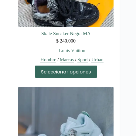
Skate Sneaker Negra MA
$
240.000
Louis Vuitton
Hombre
/
Marcas
/
Sport
/
Urban
Este
Seleccionar opciones
producto
tiene
múltiples
variantes.
Las
opciones
se
pueden
elegir
en
la
página