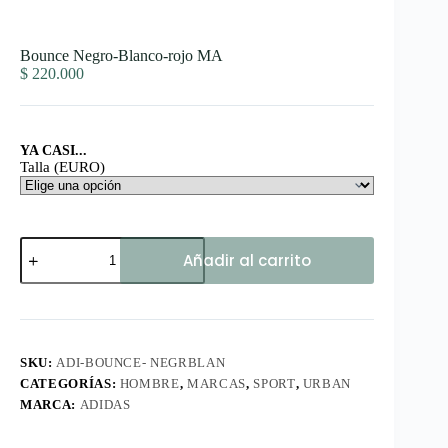
Bounce Negro-Blanco-rojo MA
$
220.000
YA CASI...
Talla (EURO)
Bounce
Añadir al carrito
Negro-
Blanco-
rojo
MA
cantidad
SKU:
ADI-BOUNCE- NEGRBLAN
CATEGORÍAS:
HOMBRE
,
MARCAS
,
SPORT
,
URBAN
MARCA:
ADIDAS