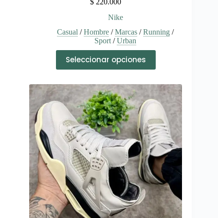
$
220.000
Nike
Casual
/
Hombre
/
Marcas
/
Running
/
Sport
/
Urban
Este
Seleccionar opciones
producto
tiene
múltiples
variantes.
Las
opciones
se
pueden
elegir
en
la
página
de
producto