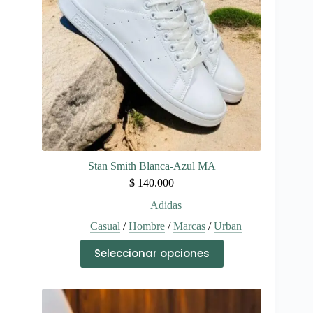
elegir
en
la
página
de
producto
Stan Smith Blanca-Azul MA
$
140.000
Adidas
Casual
/
Hombre
/
Marcas
/
Urban
Este
Seleccionar opciones
producto
tiene
múltiples
variantes.
Las