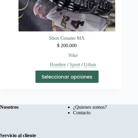
Shox Gusano MA
$
200.000
Nike
Hombre
/
Sport
/
Urban
Este
Seleccionar opciones
producto
tiene
múltiples
variantes.
Las
opciones
Nosotros
¿Quienes somos?
se
Contacto
pueden
elegir
en
la
Servicio al cliente