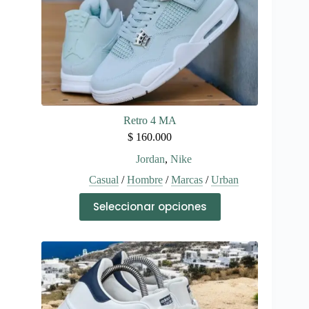
de
producto
Retro 4 MA
$
160.000
Jordan
,
Nike
Casual
/
Hombre
/
Marcas
/
Urban
Este
Seleccionar opciones
producto
tiene
múltiples
variantes.
Las
opciones
se
pueden