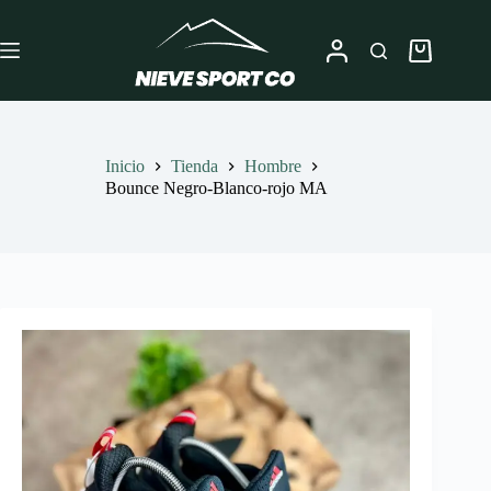
Saltar
al
contenido
Carro
de
compra
Inicio
Tienda
Hombre
Bounce Negro-Blanco-rojo MA