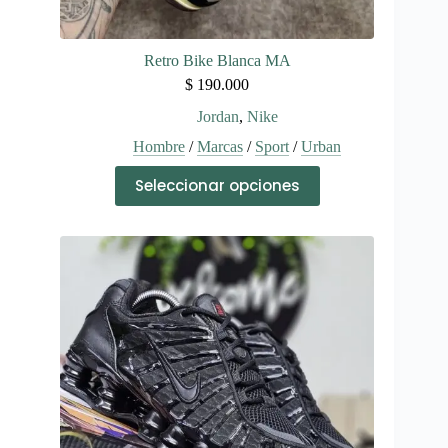
Retro Bike Blanca MA
$
190.000
Jordan
,
Nike
Hombre
/
Marcas
/
Sport
/
Urban
Este
Seleccionar opciones
producto
tiene
múltiples
variantes.
Las
opciones
se
pueden
elegir
en
la
página
de
producto