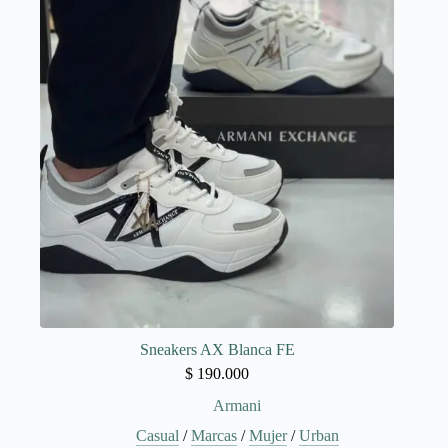
Las
opciones
se
pueden
elegir
en
la
página
de
producto
Sneakers AX Blanca FE
$
190.000
Armani
Casual
/
Marcas
/
Mujer
/
Urban