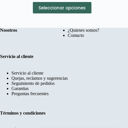
Este
Seleccionar opciones
producto
tiene
múltiples
variantes.
Las
Nosotros
¿Quienes somos?
opciones
Contacto
se
pueden
elegir
en
Servicio al cliente
la
página
de
Servicio al cliente
producto
Quejas, reclamos y sugerencias
Seguimiento de pedidos
Garantias
Preguntas frecuentes
Términos y condiciones