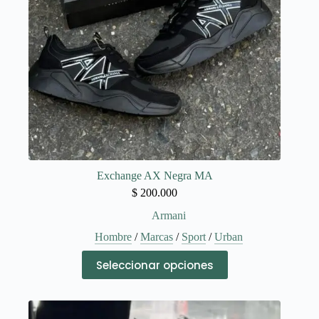
Exchange AX Negra MA
$
200.000
Armani
Hombre
/
Marcas
/
Sport
/
Urban
Este
Seleccionar opciones
producto
tiene
múltiples
variantes.