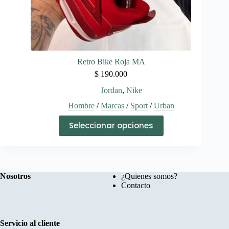
Retro Bike Roja MA
$
190.000
Jordan
,
Nike
Hombre
/
Marcas
/
Sport
/
Urban
Este
Seleccionar opciones
producto
tiene
múltiples
variantes.
Las
opciones
Nosotros
¿Quienes somos?
se
Contacto
pueden
elegir
en
la
Servicio al cliente