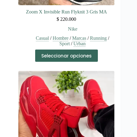
Zoom X Invisible Run Flyknit 3 Gris MA
$
220.000
Nike
Casual
/
Hombre
/
Marcas
/
Running
/
Sport
/
Urban
Este
Seleccionar opciones
producto
tiene
múltiples
variantes.
Las
opciones
se
pueden
elegir
en
la
página
de
producto