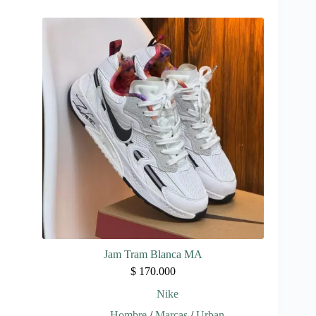
múltiples
variantes.
Las
opciones
se
pueden
elegir
en
la
página
de
producto
Jam Tram Blanca MA
$
170.000
Nike
Hombre
/
Marcas
/
Urban