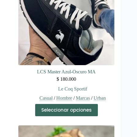
en
la
página
de
producto
LCS Master Azul-Oscuro MA
$
180.000
Le Coq Sportif
Casual
/
Hombre
/
Marcas
/
Urban
Este
Seleccionar opciones
producto
tiene
múltiples
variantes.
Las