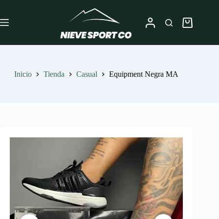
Saltar
al
contenido
Carro
de
compra
Inicio
Tienda
Casual
Equipment Negra MA