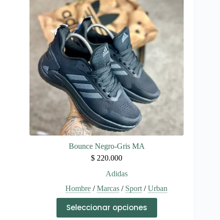
opciones
se
pueden
elegir
en
la
página
de
producto
Bounce Negro-Gris MA
$
220.000
Adidas
Hombre
/
Marcas
/
Sport
/
Urban
Este
Seleccionar opciones
producto
tiene