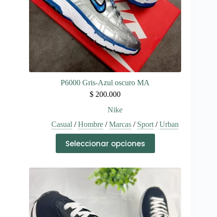
de
producto
P6000 Gris-Azul oscuro MA
$
200.000
Nike
Casual
/
Hombre
/
Marcas
/
Sport
/
Urban
Este
Seleccionar opciones
producto
tiene
múltiples
variantes.
Las
opciones
se
pueden
elegir