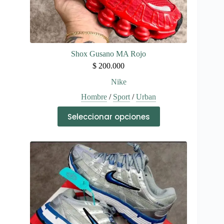
Shox Gusano MA Rojo
$
200.000
Nike
Hombre
/
Sport
/
Urban
Este
Seleccionar opciones
producto
tiene
múltiples
variantes.
Las
opciones
se
pueden
elegir
en
la
página