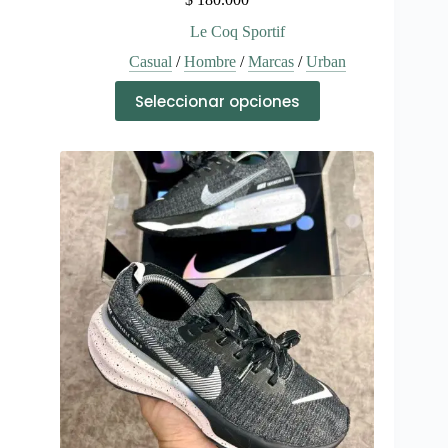
Le Coq Sportif
Casual
/
Hombre
/
Marcas
/
Urban
Este
Seleccionar opciones
producto
tiene
múltiples
variantes.
Las
opciones
se
pueden
elegir
en
la
página
de
producto