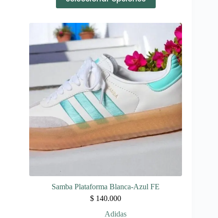
producto
tiene
múltiples
variantes.
Las
opciones
se
pueden
elegir
en
la
página
de
producto
Samba Plataforma Blanca-Azul FE
$
140.000
Adidas