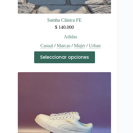
Samba Clásica FE
$
140.000
Adidas
Casual
/
Marcas
/
Mujer
/
Urban
Este
Seleccionar opciones
producto
tiene
múltiples
variantes.
Las
opciones
se
pueden
elegir
en
la
página
de
producto