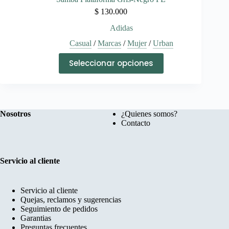
$
130.000
Adidas
Casual
/
Marcas
/
Mujer
/
Urban
Este
Seleccionar opciones
producto
tiene
múltiples
variantes.
Las
opciones
Nosotros
¿Quienes somos?
se
Contacto
pueden
elegir
en
la
Servicio al cliente
página
de
producto
Servicio al cliente
Quejas, reclamos y sugerencias
Seguimiento de pedidos
Garantias
Preguntas frecuentes