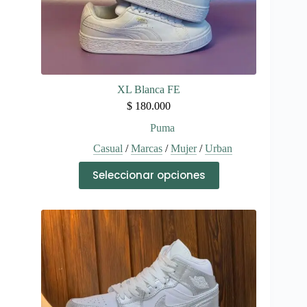
XL Blanca FE
$
180.000
Puma
Casual
/
Marcas
/
Mujer
/
Urban
Este
Seleccionar opciones
producto
tiene
múltiples
variantes.
Las
opciones
se
pueden
elegir
en
la