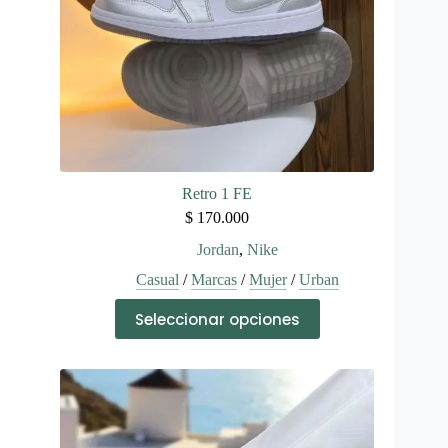
página
de
producto
Retro 1 FE
$
170.000
Jordan
,
Nike
Casual
/
Marcas
/
Mujer
/
Urban
Este
Seleccionar opciones
producto
tiene
múltiples
variantes.
Las
opciones
se