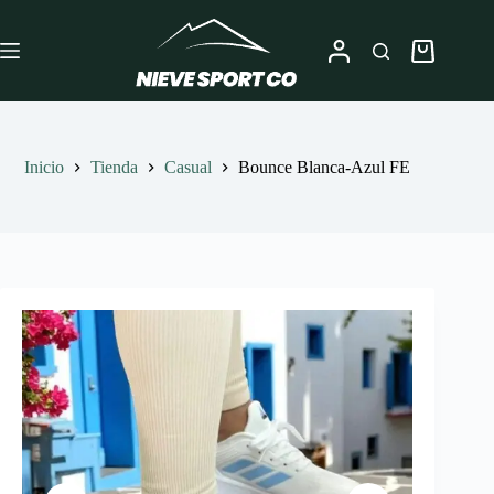
Saltar
al
contenido
Carro
de
compra
Inicio
Tienda
Casual
Bounce Blanca-Azul FE