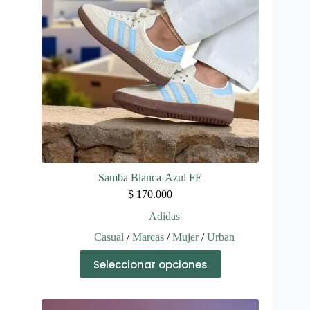
pueden
elegir
en
la
página
de
producto
Samba Blanca-Azul FE
$
170.000
Adidas
Casual
/
Marcas
/
Mujer
/
Urban
Este
Seleccionar opciones
producto
tiene
múltiples
variantes.