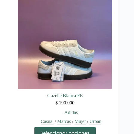
Las
opciones
se
pueden
elegir
en
la
página
de
producto
Gazelle Blanca FE
$
190.000
Adidas
Casual
/
Marcas
/
Mujer
/
Urban
Este
Seleccionar opciones