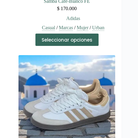
Samba Café-Blanco FE
$
170.000
Adidas
Casual
/
Marcas
/
Mujer
/
Urban
Este
Seleccionar opciones
producto
tiene
múltiples
variantes.
Las
opciones
se
pueden
elegir
en
la
página
de
producto