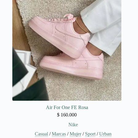
opciones
se
pueden
elegir
en
la
página
de
producto
Air For One FE Rosa
$
160.000
Nike
Casual
/
Marcas
/
Mujer
/
Sport
/
Urban