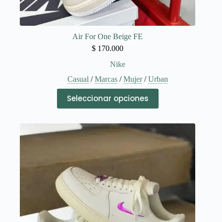
Air For One Beige FE
$
170.000
Nike
Casual
/
Marcas
/
Mujer
/
Urban
Este
Seleccionar opciones
producto
tiene
múltiples
variantes.
Las
opciones
se
pueden
elegir
en
la
página
de
producto