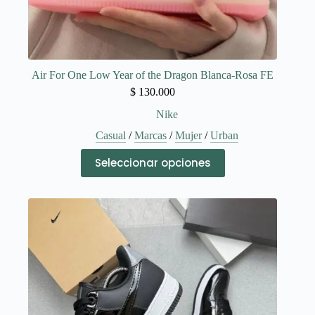
Air For One Low Year of the Dragon Blanca-Rosa FE
$
130.000
Nike
Casual
/
Marcas
/
Mujer
/
Urban
Este
Seleccionar opciones
producto
tiene
múltiples
variantes.
Las
opciones
se
pueden
elegir
en
la
página