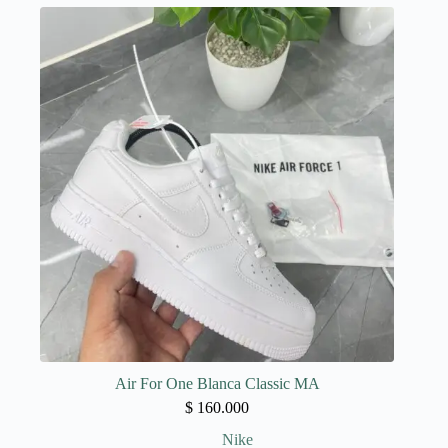
variantes.
Las
opciones
se
pueden
elegir
en
la
página
de
producto
Air For One Blanca Classic MA
$
160.000
Nike