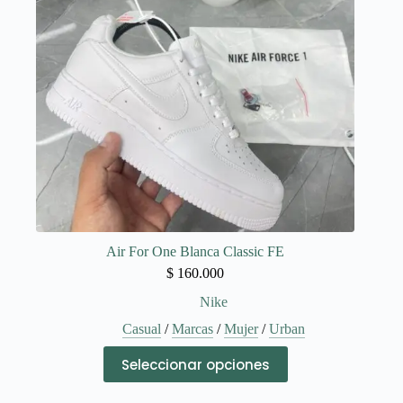
elegir
en
la
página
de
producto
Air For One Blanca Classic FE
$
160.000
Nike
Casual
/
Marcas
/
Mujer
/
Urban
Este
Seleccionar opciones
producto
tiene
múltiples