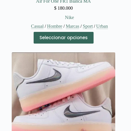
Air For One FR1 Blanca MA
$
180.000
Nike
Casual
/
Hombre
/
Marcas
/
Sport
/
Urban
Este
Seleccionar opciones
producto
tiene
múltiples
variantes.
Las
opciones
se
pueden
elegir
en
la
página
de
producto