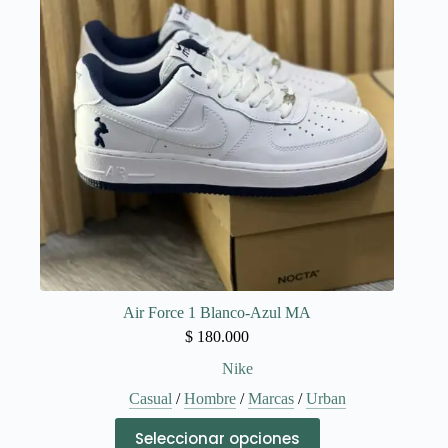
se
pueden
elegir
en
la
página
de
producto
Air Force 1 Blanco-Azul MA
$
180.000
Nike
Casual
/
Hombre
/
Marcas
/
Urban
Este
Seleccionar opciones
producto