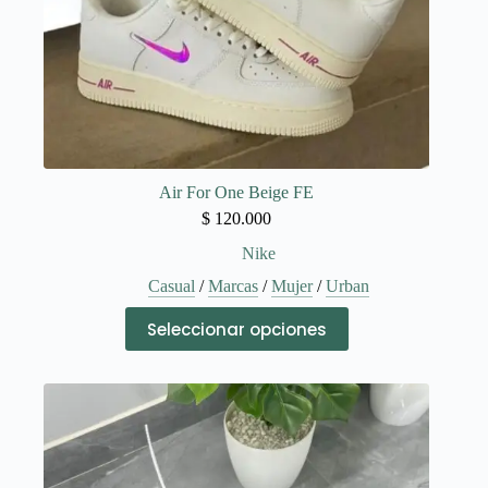
Air For One Beige FE
$
120.000
Nike
Casual
/
Marcas
/
Mujer
/
Urban
Este
Seleccionar opciones
producto
tiene
múltiples
variantes.
Las
opciones
se
pueden