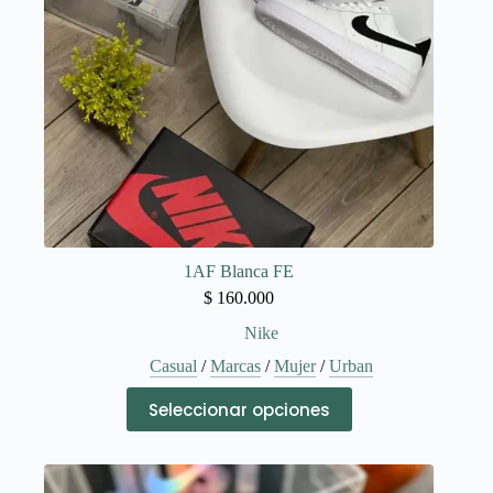
1AF Blanca FE
$
160.000
Nike
Casual
/
Marcas
/
Mujer
/
Urban
Este
Seleccionar opciones
producto
tiene
múltiples
variantes.