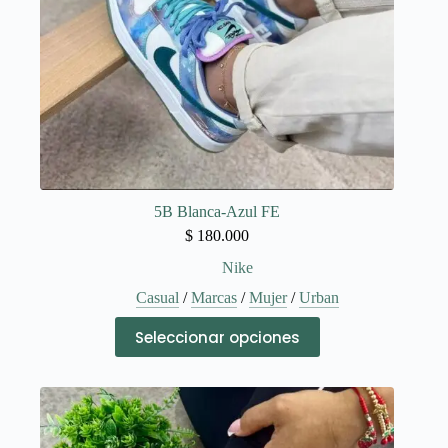
de
producto
5B Blanca-Azul FE
$
180.000
Nike
Casual
/
Marcas
/
Mujer
/
Urban
Este
Seleccionar opciones
producto
tiene
múltiples
variantes.
Las
opciones