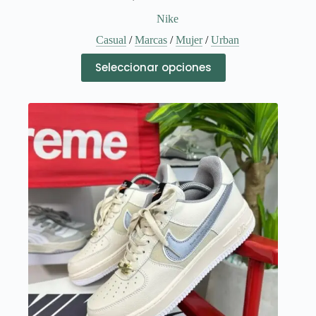
Nike
Casual
/
Marcas
/
Mujer
/
Urban
Este
Seleccionar opciones
producto
tiene
múltiples
variantes.
Las
opciones
se
pueden
elegir
en
la
página
de
producto