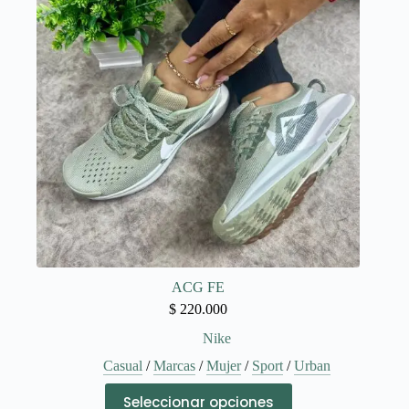
se
pueden
elegir
en
la
página
de
producto
ACG FE
$
220.000
Nike
Casual
/
Marcas
/
Mujer
/
Sport
/
Urban
Este
Seleccionar opciones
producto