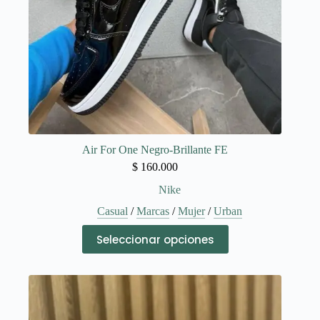
de
producto
Air For One Negro-Brillante FE
$
160.000
Nike
Casual
/
Marcas
/
Mujer
/
Urban
Este
Seleccionar opciones
producto
tiene
múltiples
variantes.
Las
opciones