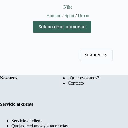
Nike
Hombre
/
Sport
/
Urban
Este
Seleccionar opciones
producto
tiene
múltiples
variantes.
Las
opciones
SIGUIENTE
se
pueden
elegir
en
Nosotros
¿Quienes somos?
la
Contacto
página
de
producto
Servicio al cliente
Servicio al cliente
Quejas, reclamos y sugerencias