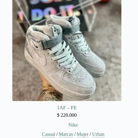
Las
opciones
se
pueden
elegir
en
la
página
de
producto
1AF – FE
$
220.000
Nike
Casual
/
Marcas
/
Mujer
/
Urban