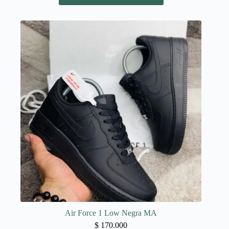
tiene
múltiples
variantes.
Las
opciones
se
pueden
elegir
en
la
página
de
producto
Air Force 1 Low Negra MA
$
170.000