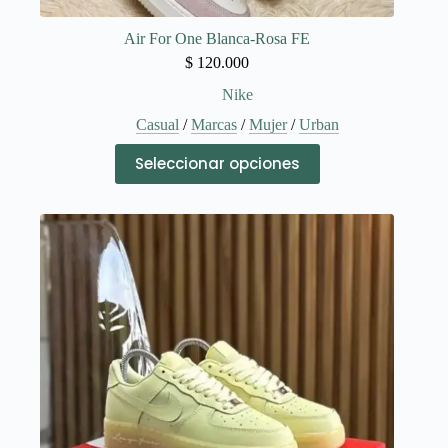
Air For One Blanca-Rosa FE
$
120.000
Nike
Casual
/
Marcas
/
Mujer
/
Urban
Este
Seleccionar opciones
producto
tiene
múltiples
variantes.
Las
opciones
se
pueden
elegir
en
la
página
de
producto