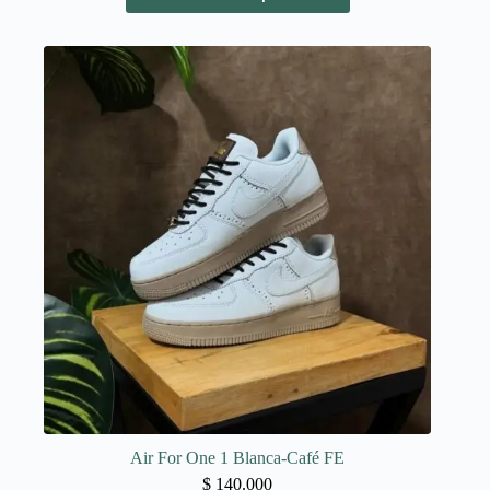
tiene
múltiples
variantes.
Las
opciones
se
pueden
elegir
en
la
página
de
producto
Air For One 1 Blanca-Café FE
$
140.000