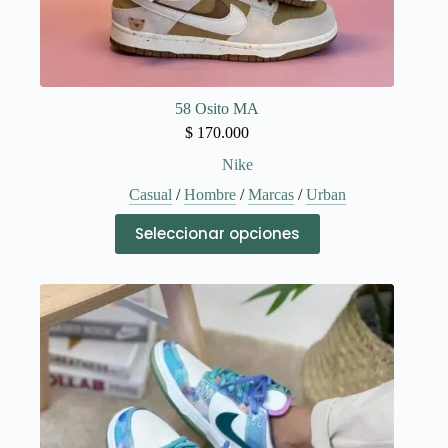
58 Osito MA
$
170.000
Nike
Casual
/
Hombre
/
Marcas
/
Urban
Este
Seleccionar opciones
producto
tiene
múltiples
variantes.
Las
opciones
se
pueden
elegir
en
la
página