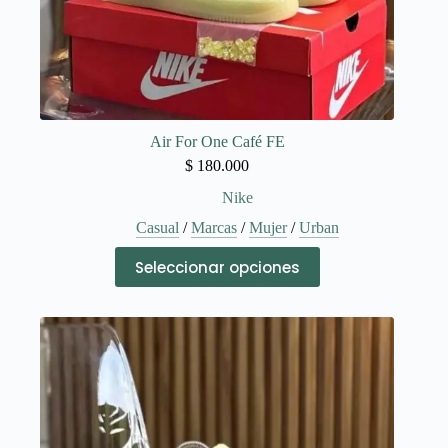
Air For One Café FE
$
180.000
Nike
Casual
/
Marcas
/
Mujer
/
Urban
Este
Seleccionar opciones
producto
tiene
múltiples
variantes.
Las
opciones
se
pueden
elegir
en