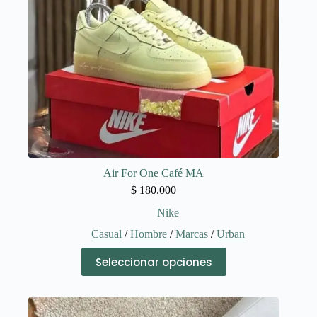
la
página
de
producto
Air For One Café MA
$
180.000
Nike
Casual
/
Hombre
/
Marcas
/
Urban
Este
Seleccionar opciones
producto
tiene
múltiples
variantes.
Las