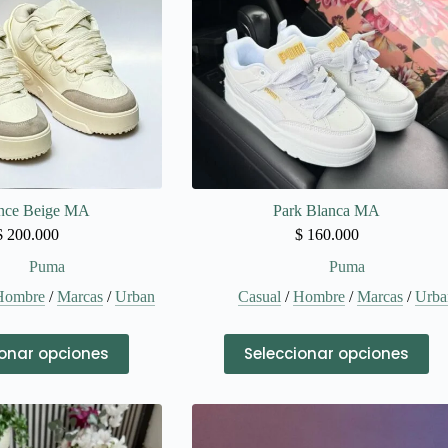
ance Beige MA
Park Blanca MA
$
200.000
$
160.000
Puma
Puma
Hombre
/
Marcas
/
Urban
Casual
/
Hombre
/
Marcas
/
Urba
Este
Este
ionar opciones
Seleccionar opciones
producto
producto
tiene
tiene
múltiples
múltiples
variantes.
variantes.
Las
Las