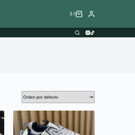
$
0
Carro
de
compra