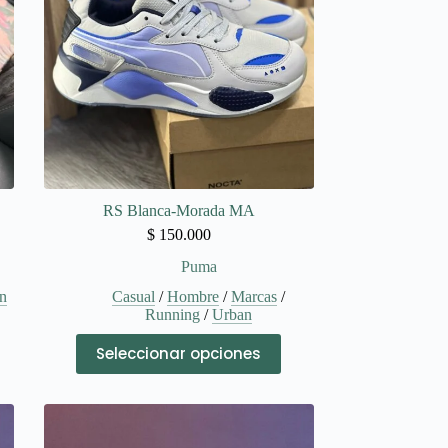
RS Blanca-Morada MA
$
150.000
Puma
n
Casual
/
Hombre
/
Marcas
/
Running
/
Urban
Este
Seleccionar opciones
producto
tiene
múltiples
variantes.
Las