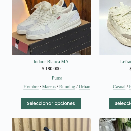
Indoor Blanca MA
Lefr
$
180.000
Puma
Hombre
/
Marcas
/
Running
/
Urban
Casual
/
Este
Seleccionar opciones
Selecc
producto
tiene
múltiples
variantes.
Las