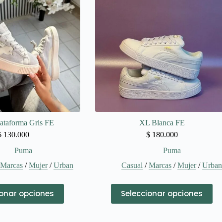
opciones
opciones
se
se
pueden
pueden
elegir
elegir
en
en
la
la
página
página
de
de
producto
producto
ataforma Gris FE
XL Blanca FE
$
130.000
$
180.000
Puma
Puma
/
Marcas
/
Mujer
/
Urban
Casual
/
Marcas
/
Mujer
/
Urba
Este
Este
ionar opciones
Seleccionar opciones
producto
producto
tiene
tiene
múltiples
múltiples