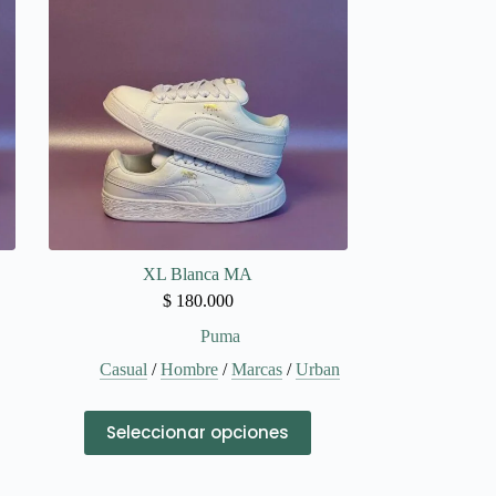
opciones
se
pueden
elegir
en
la
página
de
producto
XL Blanca MA
$
180.000
Puma
n
Casual
/
Hombre
/
Marcas
/
Urban
Este
Seleccionar opciones
producto
tiene
múltiples