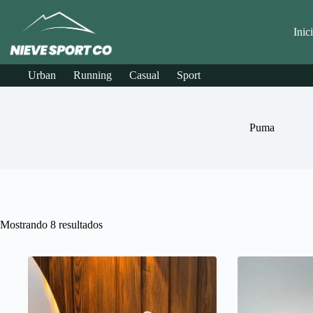
Saltar
al
contenido
Inic
Urban
Running
Casual
Sport
Puma
Mostrando 8 resultados