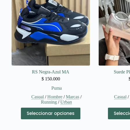
opciones
se
pueden
elegir
en
la
página
de
producto
RS Negra-Azul MA
Suede Pl
$
150.000
Puma
Casual
/
Hombre
/
Marcas
/
Casual
Running
/
Urban
Este
Seleccionar opciones
Selecc
producto
tiene
múltiples