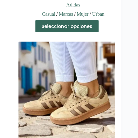
Adidas
Casual
/
Marcas
/
Mujer
/
Urban
Este
Seleccionar opciones
producto
tiene
múltiples
variantes.
Las
opciones
se
pueden
elegir
en
la
página
de
producto