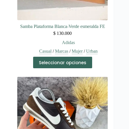
Samba Plataforma Blanca-Verde esmeralda FE
$
130.000
Adidas
Casual
/
Marcas
/
Mujer
/
Urban
Este
Seleccionar opciones
producto
tiene
múltiples
variantes.
Las
opciones
se
pueden
elegir
en
la
página
de