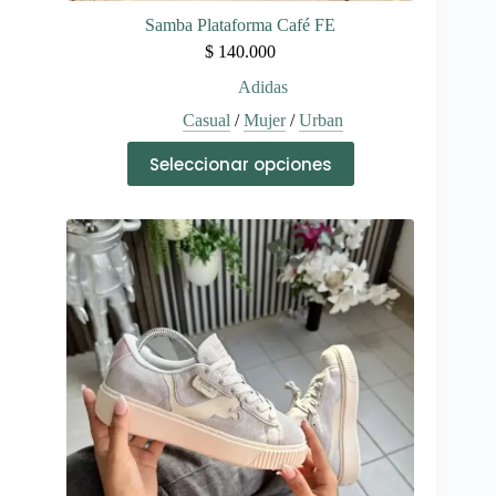
Samba Plataforma Café FE
$
140.000
Adidas
Casual
/
Mujer
/
Urban
Este
Seleccionar opciones
producto
tiene
múltiples
variantes.
Las
opciones
se
pueden
elegir
en
la
página
de
producto