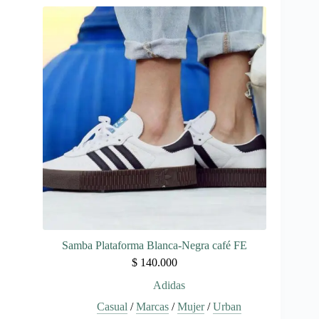
múltiples
variantes.
Las
opciones
se
pueden
elegir
en
la
página
de
producto
Samba Plataforma Blanca-Negra café FE
$
140.000
Adidas
Casual
/
Marcas
/
Mujer
/
Urban