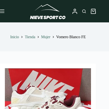
Saltar
al
contenido
Carro
de
compra
Inicio
Tienda
Mujer
Vomero Blanco FE