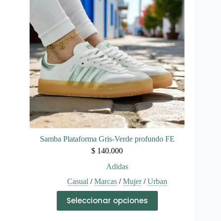
se
pueden
elegir
en
la
página
de
producto
Samba Plataforma Gris-Verde profundo FE
$
140.000
Adidas
Casual
/
Marcas
/
Mujer
/
Urban
Este
Seleccionar opciones
producto
tiene