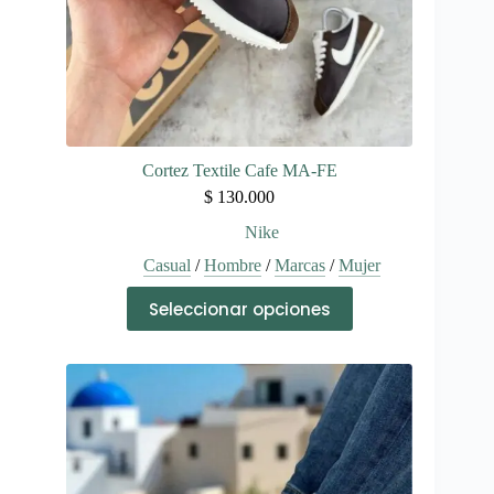
producto
Cortez Textile Cafe MA-FE
$
130.000
Nike
Casual
/
Hombre
/
Marcas
/
Mujer
Este
Seleccionar opciones
producto
tiene
múltiples
variantes.
Las
opciones
se
pueden
elegir
en