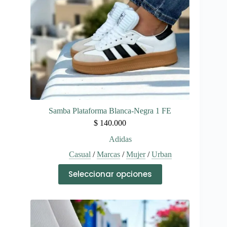
la
página
de
producto
Samba Plataforma Blanca-Negra 1 FE
$
140.000
Adidas
Casual
/
Marcas
/
Mujer
/
Urban
Este
Seleccionar opciones
producto
tiene
múltiples
variantes.
Las
opciones