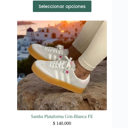
Este
Seleccionar opciones
producto
tiene
múltiples
variantes.
Las
opciones
se
pueden
elegir
en
la
página
de
producto
Samba Plataforma Gris-Blanca FE
$
140.000