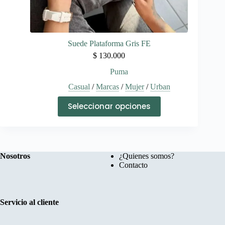
Suede Plataforma Gris FE
$
130.000
Puma
Casual
/
Marcas
/
Mujer
/
Urban
Este
Seleccionar opciones
producto
tiene
múltiples
variantes.
Las
opciones
Nosotros
¿Quienes somos?
se
Contacto
pueden
elegir
en
la
Servicio al cliente
página
de