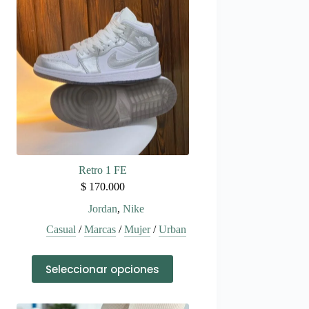
Retro 1 FE
$
170.000
Jordan
,
Nike
Casual
/
Marcas
/
Mujer
/
Urban
Este
Seleccionar opciones
producto
tiene
múltiples