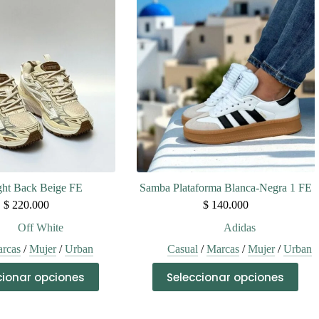
variantes.
variantes.
Las
Las
opciones
opciones
se
se
pueden
pueden
elegir
elegir
en
en
la
la
página
página
de
de
producto
producto
ght Back Beige FE
Samba Plataforma Blanca-Negra 1 FE
$
220.000
$
140.000
Off White
Adidas
rcas
/
Mujer
/
Urban
Casual
/
Marcas
/
Mujer
/
Urban
Este
Este
cionar opciones
Seleccionar opciones
producto
producto
tiene
tiene
múltiples
múltiples