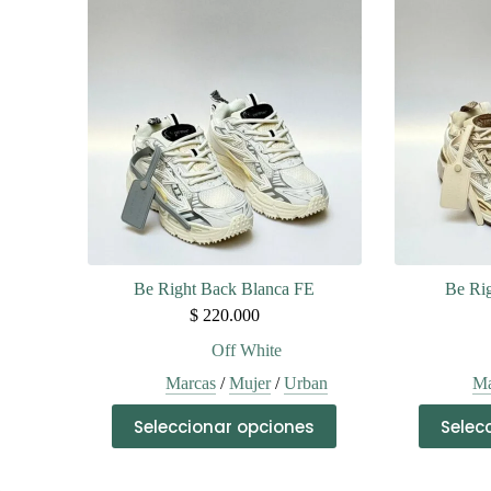
variantes.
Las
opciones
se
pueden
elegir
en
la
página
de
producto
Be Right Back Blanca FE
Be Ri
$
220.000
Off White
Marcas
/
Mujer
/
Urban
Ma
Este
Seleccionar opciones
Selec
producto
tiene
múltiples