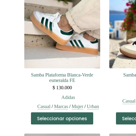
Samba Plataforma Blanca-Verde
Samba
esmeralda FE
$
130.000
Adidas
Casual
Casual
/
Marcas
/
Mujer
/
Urban
Este
Seleccionar opciones
Selec
producto
tiene
múltiples