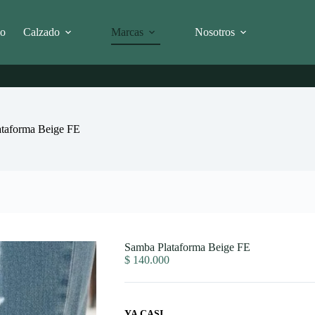
io
Calzado
Marcas
Nosotros
taforma Beige FE
Samba Plataforma Beige FE
$
140.000
YA CASI...