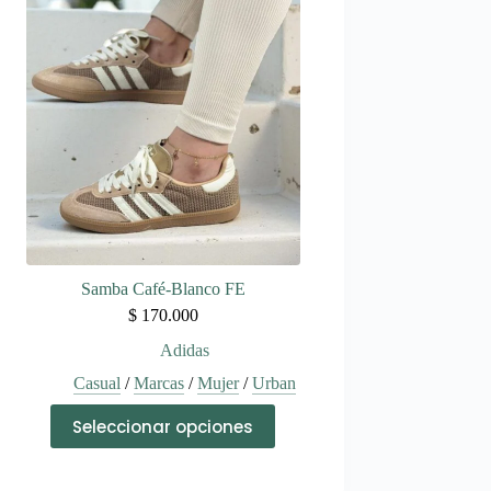
variantes.
Las
opciones
se
pueden
elegir
en
la
página
de
producto
Samba Café-Blanco FE
$
170.000
Adidas
Casual
/
Marcas
/
Mujer
/
Urban
Este
Seleccionar opciones
producto
tiene
múltiples