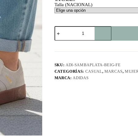
Talla (NACIONAL)
Samba
Plataforma
Beige
FE
cantidad
SKU:
ADI-SAMBAPLATA-BEIG-FE
CATEGORÍAS:
CASUAL
,
MARCAS
,
MUJE
MARCA:
ADIDAS