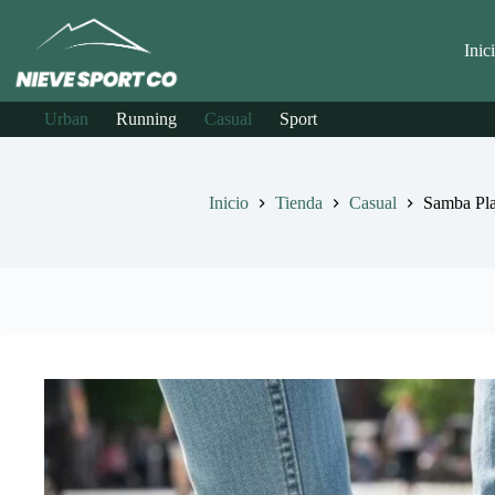
Saltar
al
contenido
Inic
Urban
Running
Casual
Sport
Inicio
Tienda
Casual
Samba Pla