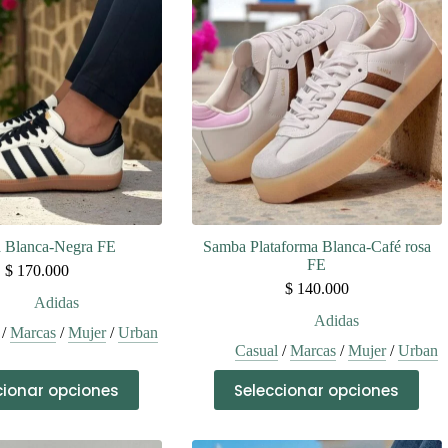
 Blanca-Negra FE
Samba Plataforma Blanca-Café rosa
FE
$
170.000
$
140.000
Adidas
Adidas
/
Marcas
/
Mujer
/
Urban
Casual
/
Marcas
/
Mujer
/
Urban
Este
Este
cionar opciones
Seleccionar opciones
producto
producto
tiene
tiene
múltiples
múltiples