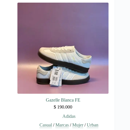
múltiples
variantes.
Las
opciones
se
pueden
elegir
en
la
página
de
producto
Gazelle Blanca FE
$
190.000
Adidas
Casual
/
Marcas
/
Mujer
/
Urban