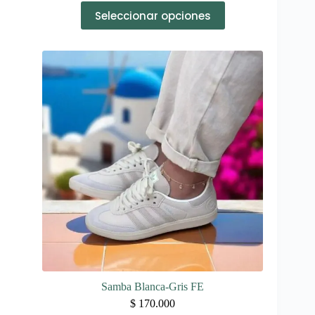
Este
Seleccionar opciones
producto
tiene
múltiples
variantes.
Las
opciones
se
pueden
elegir
en
la
página
de
producto
Samba Blanca-Gris FE
$
170.000