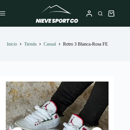
Saltar
al
contenido
Carro
de
compra
Inicio
Tienda
Casual
Retro 3 Blanca-Rosa FE