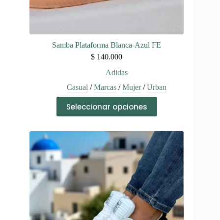
Samba Plataforma Blanca-Azul FE
$
140.000
Adidas
Casual
/
Marcas
/
Mujer
/
Urban
Este
Seleccionar opciones
producto
tiene
múltiples
variantes.
Las
opciones
se
pueden
elegir
en
la
página
de