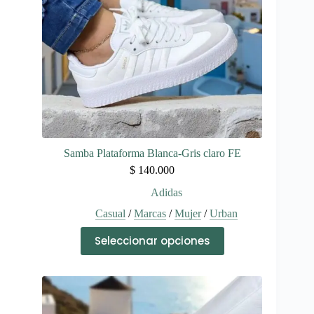
la
página
de
producto
Samba Plataforma Blanca-Gris claro FE
$
140.000
Adidas
Casual
/
Marcas
/
Mujer
/
Urban
Este
Seleccionar opciones
producto
tiene
múltiples
variantes.
Las
opciones