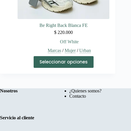
Be Right Back Blanca FE
$
220.000
Off White
Marcas
/
Mujer
/
Urban
Este
Seleccionar opciones
producto
tiene
múltiples
variantes.
Las
opciones
Nosotros
¿Quienes somos?
se
Contacto
pueden
elegir
en
la
Servicio al cliente
página
de