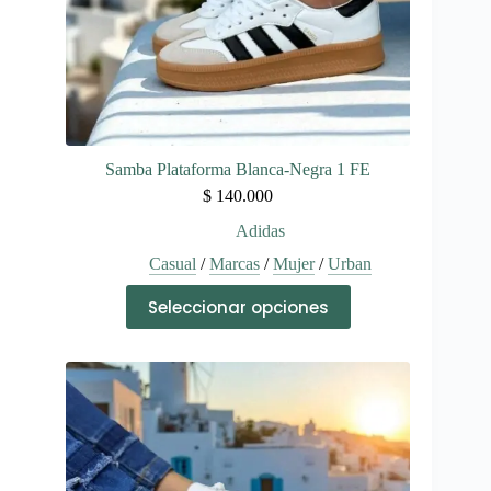
producto
Samba Plataforma Blanca-Negra 1 FE
$
140.000
Adidas
Casual
/
Marcas
/
Mujer
/
Urban
Este
Seleccionar opciones
producto
tiene
múltiples
variantes.
Las
opciones
se
pueden
elegir
en