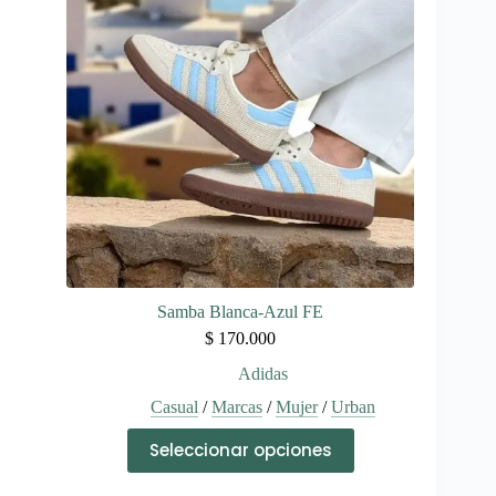
se
pueden
elegir
en
la
página
de
producto
Samba Blanca-Azul FE
$
170.000
Adidas
Casual
/
Marcas
/
Mujer
/
Urban
Este
Seleccionar opciones
producto
tiene