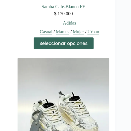
Samba Café-Blanco FE
$
170.000
Adidas
Casual
/
Marcas
/
Mujer
/
Urban
Este
Seleccionar opciones
producto
tiene
múltiples
variantes.
Las
opciones
se
pueden
elegir
en
la
página
de
producto