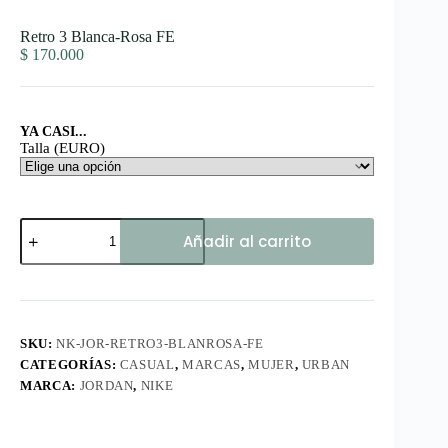
Retro 3 Blanca-Rosa FE
$
170.000
YA CASI...
Talla (EURO)
Retro
Añadir al carrito
3
Blanca-
Rosa
FE
cantidad
SKU:
NK-JOR-RETRO3-BLANROSA-FE
CATEGORÍAS:
CASUAL
,
MARCAS
,
MUJER
,
URBAN
MARCA:
JORDAN
,
NIKE