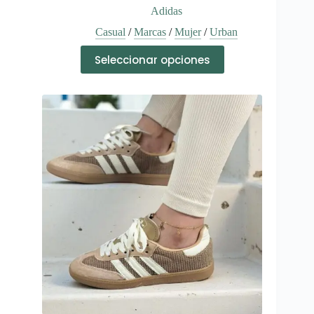
Adidas
Casual
/
Marcas
/
Mujer
/
Urban
Este
Seleccionar opciones
producto
tiene
múltiples
variantes.
Las
opciones
se
pueden
elegir
en
la
página
de
producto