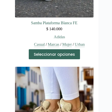
Samba Plataforma Blanca FE
$
140.000
Adidas
Casual
/
Marcas
/
Mujer
/
Urban
Este
Seleccionar opciones
producto
tiene
múltiples
variantes.
Las
opciones
se
pueden
elegir
en
la
página
de