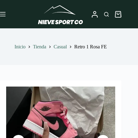
Saltar
al
contenido
Carro
de
compra
Inicio
Tienda
Casual
Retro 1 Rosa FE