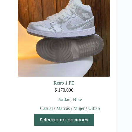
se
pueden
elegir
en
la
página
de
producto
Retro 1 FE
$
170.000
Jordan
,
Nike
Casual
/
Marcas
/
Mujer
/
Urban
Este
Seleccionar opciones
producto
tiene