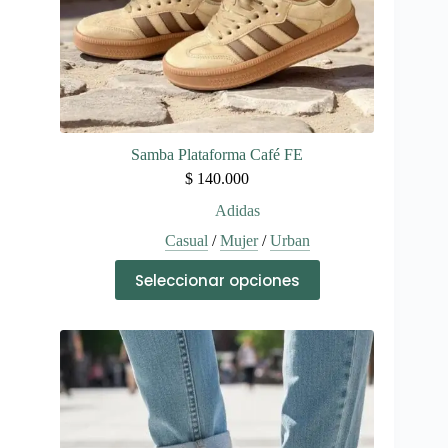
producto
Samba Plataforma Café FE
$
140.000
Adidas
Casual
/
Mujer
/
Urban
Este
Seleccionar opciones
producto
tiene
múltiples
variantes.
Las
opciones
se
pueden
elegir
en