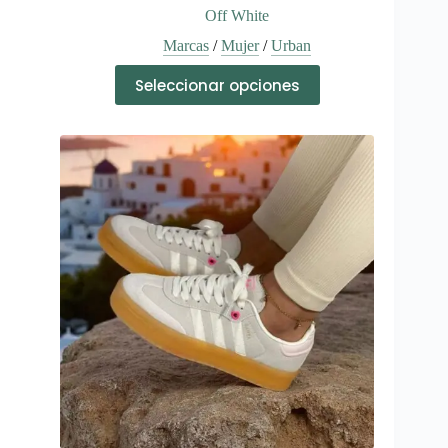
Off White
Marcas
/
Mujer
/
Urban
Este
Seleccionar opciones
producto
tiene
múltiples
variantes.
Las
opciones
se
pueden
elegir
en
la
página
de
producto