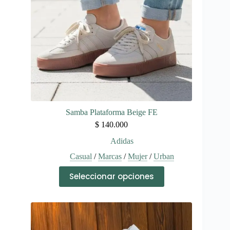
la
página
de
producto
Samba Plataforma Beige FE
$
140.000
Adidas
Casual
/
Marcas
/
Mujer
/
Urban
Este
Seleccionar opciones
producto
tiene
múltiples
variantes.
Las
opciones