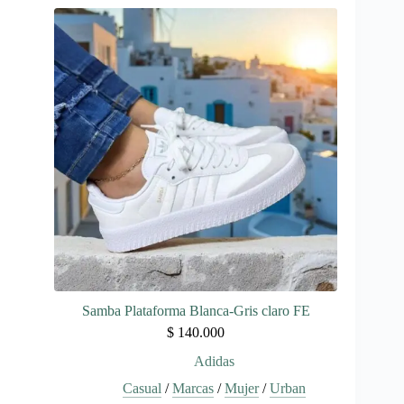
múltiples
variantes.
Las
opciones
se
pueden
elegir
en
la
página
de
producto
Samba Plataforma Blanca-Gris claro FE
$
140.000
Adidas
Casual
/
Marcas
/
Mujer
/
Urban