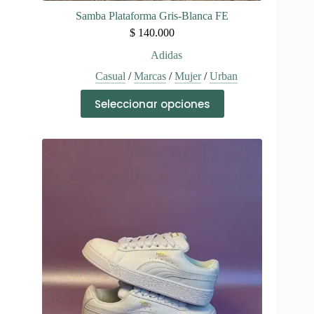
Samba Plataforma Gris-Blanca FE
$
140.000
Adidas
Casual
/
Marcas
/
Mujer
/
Urban
Este
Seleccionar opciones
producto
tiene
múltiples
variantes.
Las
opciones
se
pueden
elegir
en
la
página
de
producto