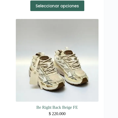
Este
Seleccionar opciones
producto
tiene
múltiples
variantes.
Las
opciones
se
pueden
elegir
en
la
página
de
producto
Be Right Back Beige FE
$
220.000