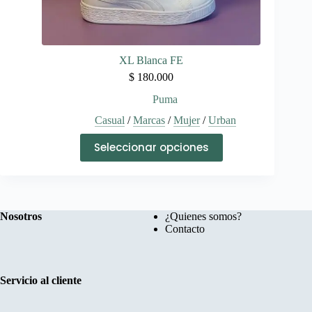
XL Blanca FE
$
180.000
Puma
Casual
/
Marcas
/
Mujer
/
Urban
Este
Seleccionar opciones
producto
tiene
múltiples
variantes.
Las
opciones
Nosotros
¿Quienes somos?
se
Contacto
pueden
elegir
en
la
Servicio al cliente
página
de