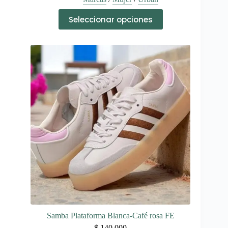
Este
Seleccionar opciones
producto
tiene
múltiples
variantes.
Las
opciones
se
pueden
elegir
en
la
página
de
producto
Samba Plataforma Blanca-Café rosa FE
$
140.000