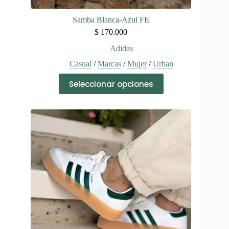
Samba Blanca-Azul FE
$
170.000
Adidas
Casual
/
Marcas
/
Mujer
/
Urban
Este
Seleccionar opciones
producto
tiene
múltiples
variantes.
Las
opciones
se
pueden
elegir
en
la
página
de
producto