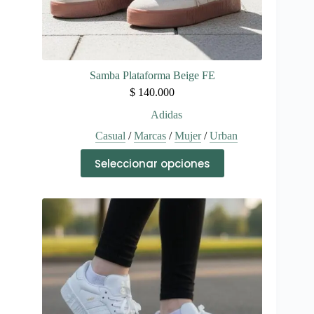
Samba Plataforma Beige FE
$
140.000
Adidas
Casual
/
Marcas
/
Mujer
/
Urban
Este
Seleccionar opciones
producto
tiene
múltiples
variantes.
Las
opciones
se
pueden
elegir
en
la
página