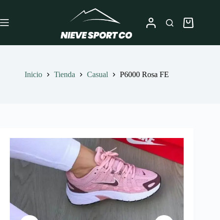
Saltar
al
contenido
Carro
de
compra
Inicio
Tienda
Casual
P6000 Rosa FE