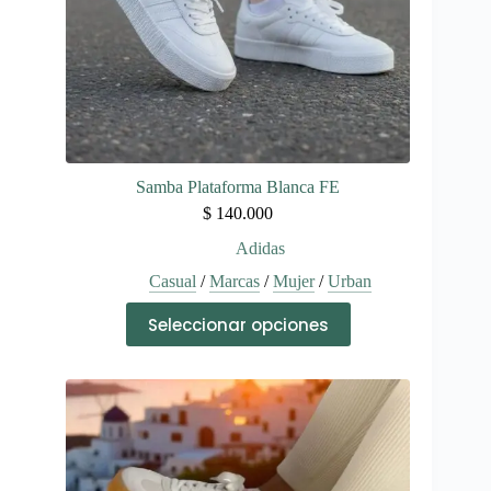
de
producto
Samba Plataforma Blanca FE
$
140.000
Adidas
Casual
/
Marcas
/
Mujer
/
Urban
Este
Seleccionar opciones
producto
tiene
múltiples
variantes.
Las
opciones
se
pueden
elegir