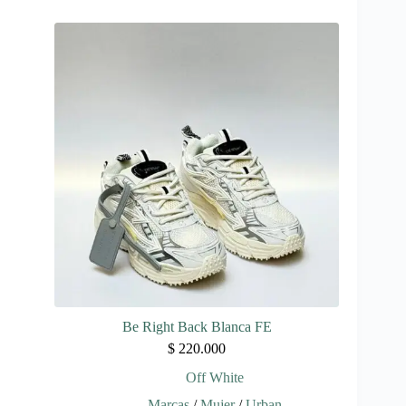
múltiples
variantes.
Las
opciones
se
pueden
elegir
en
la
página
de
producto
Be Right Back Blanca FE
$
220.000
Off White
Marcas
/
Mujer
/
Urban