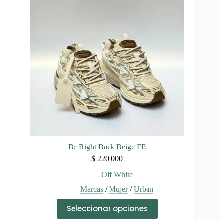
opciones
se
pueden
elegir
en
la
página
de
producto
Be Right Back Beige FE
$
220.000
Off White
Marcas
/
Mujer
/
Urban
Este
Seleccionar opciones
producto
tiene