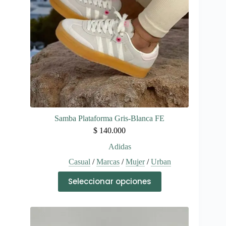
en
la
página
de
producto
Samba Plataforma Gris-Blanca FE
$
140.000
Adidas
Casual
/
Marcas
/
Mujer
/
Urban
Este
Seleccionar opciones
producto
tiene
múltiples
variantes.
Las