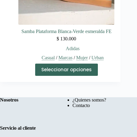
Samba Plataforma Blanca-Verde esmeralda FE
$
130.000
Adidas
Casual
/
Marcas
/
Mujer
/
Urban
Este
Seleccionar opciones
producto
tiene
múltiples
variantes.
Las
opciones
Nosotros
¿Quienes somos?
se
Contacto
pueden
elegir
en
la
Servicio al cliente
página