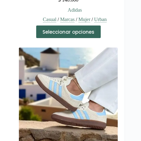
Adidas
Casual
/
Marcas
/
Mujer
/
Urban
Este
Seleccionar opciones
producto
tiene
múltiples
variantes.
Las
opciones
se
pueden
elegir
en
la
página
de
producto