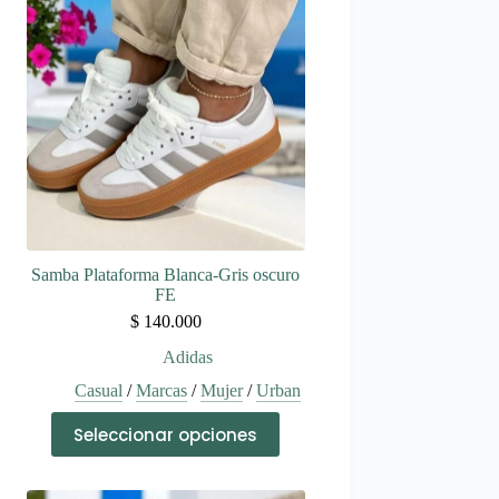
Samba Plataforma Blanca-Gris oscuro
FE
$
140.000
Adidas
Casual
/
Marcas
/
Mujer
/
Urban
Este
Seleccionar opciones
producto
tiene
múltiples