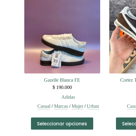
variantes.
Las
opciones
se
pueden
elegir
en
la
página
de
producto
Gazelle Blanca FE
Cortez 
$
190.000
Adidas
Casual
/
Marcas
/
Mujer
/
Urban
Casu
Este
Seleccionar opciones
Selec
producto
tiene