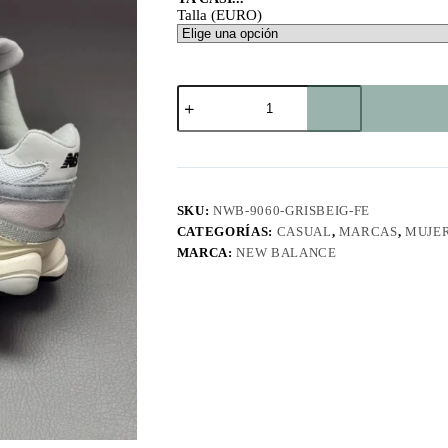
Talla (EURO)
9060
Gris-
Beige
FE
cantidad
SKU:
NWB-9060-GRISBEIG-FE
CATEGORÍAS:
CASUAL
,
MARCAS
,
MUJE
MARCA:
NEW BALANCE