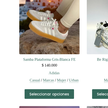
Samba Plataforma Gris-Blanca FE
Be Rig
$
140.000
Adidas
Casual
/
Marcas
/
Mujer
/
Urban
Ma
Este
Seleccionar opciones
Selec
producto
tiene
múltiples