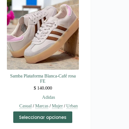
variantes.
Las
opciones
se
pueden
elegir
en
la
página
de
producto
Samba Plataforma Blanca-Café rosa
FE
$
140.000
Adidas
Casual
/
Marcas
/
Mujer
/
Urban
Este
Seleccionar opciones
producto
tiene