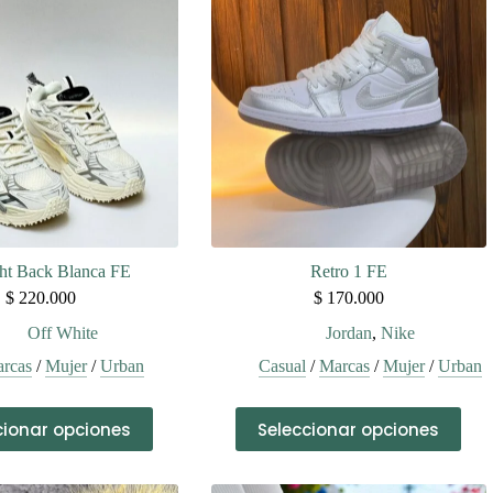
ht Back Blanca FE
Retro 1 FE
$
220.000
$
170.000
Off White
Jordan
,
Nike
rcas
/
Mujer
/
Urban
Casual
/
Marcas
/
Mujer
/
Urban
Este
Este
cionar opciones
Seleccionar opciones
producto
producto
tiene
tiene
múltiples
múltiples