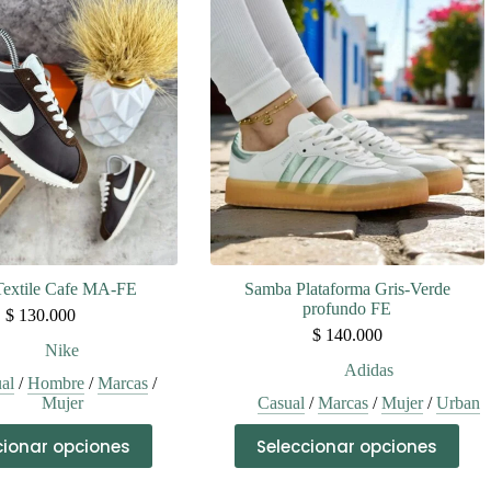
variantes.
variantes.
Las
Las
opciones
opciones
se
se
pueden
pueden
elegir
elegir
en
en
la
la
página
página
de
de
producto
producto
Textile Cafe MA-FE
Samba Plataforma Gris-Verde
profundo FE
$
130.000
$
140.000
Nike
Adidas
al
/
Hombre
/
Marcas
/
Mujer
Casual
/
Marcas
/
Mujer
/
Urban
Este
Este
cionar opciones
Seleccionar opciones
producto
producto
tiene
tiene