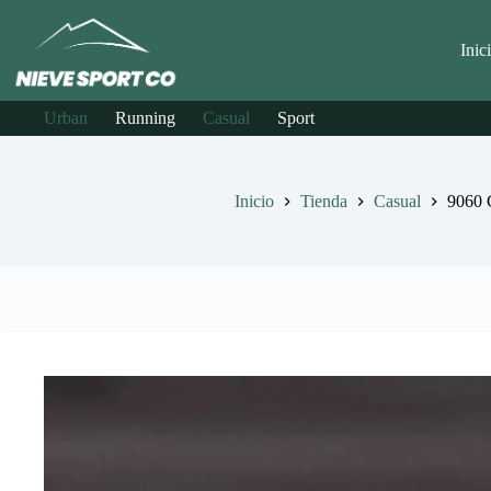
Saltar
al
contenido
Inic
Urban
Running
Casual
Sport
Inicio
Tienda
Casual
9060 