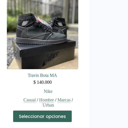
variantes.
Las
opciones
se
pueden
elegir
en
la
página
de
producto
Travis Bota MA
$
140.000
Nike
Casual
/
Hombre
/
Marcas
/
Urban
Este
Seleccionar opciones
producto
tiene