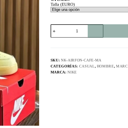
Talla (EURO)
Air
For
One
Café
MA
cantidad
SKU:
NK-AIRFON-CAFE-MA
CATEGORÍAS:
CASUAL
,
HOMBRE
,
MARC
MARCA:
NIKE