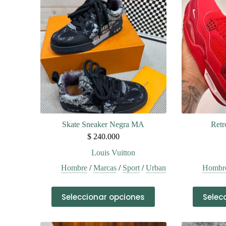
Skate Sneaker Negra MA
Retr
$
240.000
Louis Vuitton
Hombre
/
Marcas
/
Sport
/
Urban
Hombr
Este
Seleccionar opciones
Selec
producto
tiene
múltiples