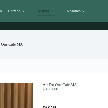
io
Calzado
Marcas
Nosotros
r One Café MA
Air For One Café MA
$
180.000
YA CASI...