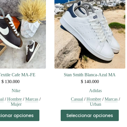
variantes.
variantes.
Las
Las
opciones
opciones
se
se
pueden
pueden
elegir
elegir
en
en
la
la
página
página
de
de
producto
producto
Textile Cafe MA-FE
Stan Smith Blanca-Azul MA
$
130.000
$
140.000
Nike
Adidas
al
/
Hombre
/
Marcas
/
Casual
/
Hombre
/
Marcas
/
Mujer
Urban
Este
Este
cionar opciones
Seleccionar opciones
producto
producto
tiene
tiene