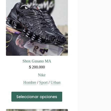
Shox Gusano MA
$
200.000
Nike
Hombre
/
Sport
/
Urban
Este
Seleccionar opciones
producto
tiene
múltiples