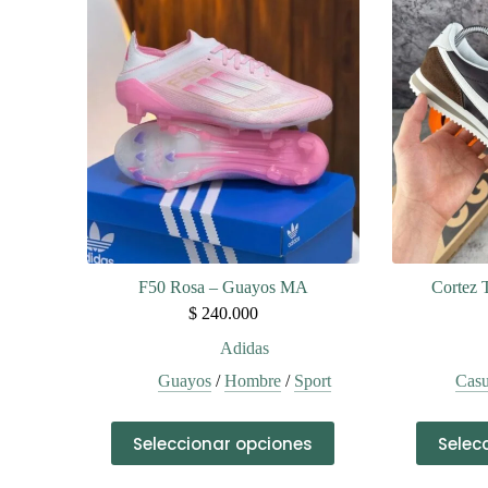
variantes.
Las
opciones
se
pueden
elegir
en
la
página
de
producto
F50 Rosa – Guayos MA
Cortez 
$
240.000
Adidas
Guayos
/
Hombre
/
Sport
Casu
Este
Seleccionar opciones
Selec
producto
tiene