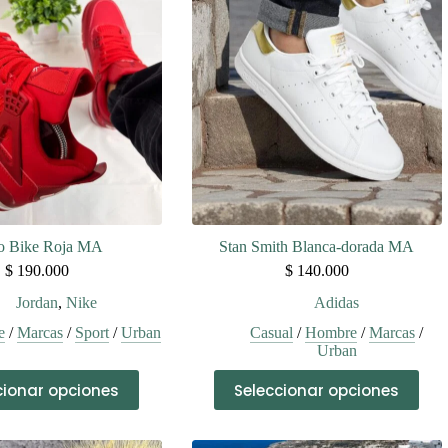
o Bike Roja MA
Stan Smith Blanca-dorada MA
$
190.000
$
140.000
Jordan
,
Nike
Adidas
e
/
Marcas
/
Sport
/
Urban
Casual
/
Hombre
/
Marcas
/
Urban
Este
Este
cionar opciones
Seleccionar opciones
producto
producto
tiene
tiene
múltiples
múltiples