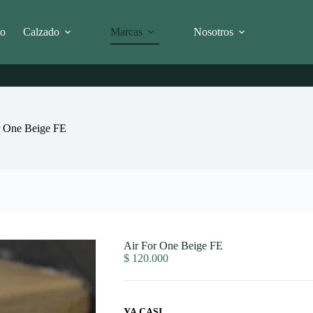
io
Calzado
Marcas
Nosotros
r One Beige FE
Air For One Beige FE
$
120.000
YA CASI...