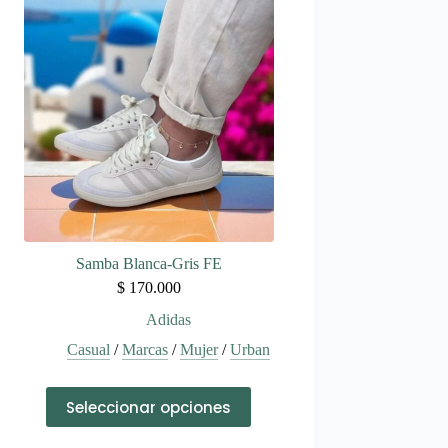
variantes.
Las
opciones
se
pueden
elegir
en
la
página
de
producto
Samba Blanca-Gris FE
$
170.000
Adidas
Casual
/
Marcas
/
Mujer
/
Urban
Este
Seleccionar opciones
producto
tiene