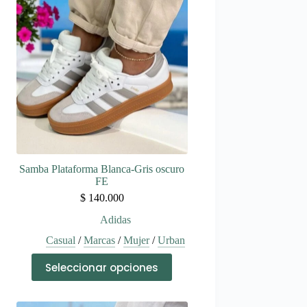
Samba Plataforma Blanca-Gris oscuro
FE
$
140.000
Adidas
Casual
/
Marcas
/
Mujer
/
Urban
Este
Seleccionar opciones
producto
tiene
múltiples