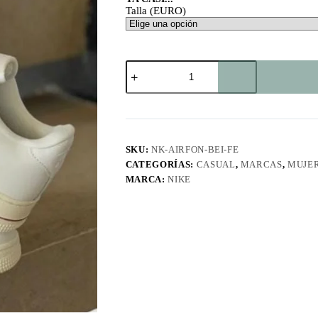
Talla (EURO)
Air
For
One
Beige
FE
cantidad
SKU:
NK-AIRFON-BEI-FE
CATEGORÍAS:
CASUAL
,
MARCAS
,
MUJE
MARCA:
NIKE