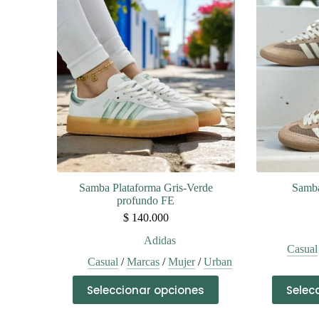
variantes.
Las
opciones
se
pueden
elegir
en
la
página
de
producto
Samba Plataforma Gris-Verde
Samba
profundo FE
$
140.000
Adidas
Casual
Casual
/
Marcas
/
Mujer
/
Urban
Este
Seleccionar opciones
Selec
producto
tiene