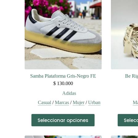
Samba Plataforma Gris-Negro FE
Be Ri
$
130.000
Adidas
Casual
/
Marcas
/
Mujer
/
Urban
Ma
Este
Seleccionar opciones
Selec
producto
tiene
múltiples