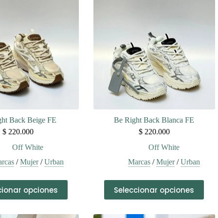
ght Back Beige FE
Be Right Back Blanca FE
$
220.000
$
220.000
Off White
Off White
rcas
/
Mujer
/
Urban
Marcas
/
Mujer
/
Urban
Este
Este
cionar opciones
Seleccionar opciones
producto
producto
tiene
tiene
múltiples
múltiples