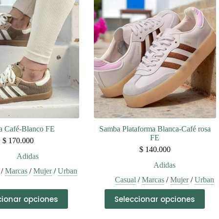
variantes.
variantes.
Las
Las
opciones
opciones
se
se
pueden
pueden
elegir
elegir
en
en
la
la
página
página
de
de
producto
producto
 Café-Blanco FE
Samba Plataforma Blanca-Café rosa
FE
$
170.000
$
140.000
Adidas
Adidas
/
Marcas
/
Mujer
/
Urban
Casual
/
Marcas
/
Mujer
/
Urban
Este
Este
cionar opciones
Seleccionar opciones
producto
producto
tiene
tiene