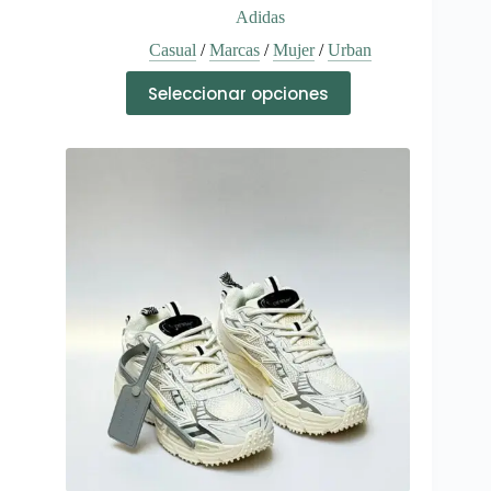
Adidas
Casual
/
Marcas
/
Mujer
/
Urban
Este
Seleccionar opciones
producto
tiene
múltiples
variantes.
Las
opciones
se
pueden
elegir
en
la
página
de
producto