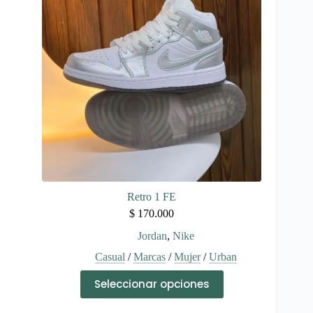
se
pueden
elegir
en
la
página
de
producto
Retro 1 FE
$
170.000
Jordan
,
Nike
Casual
/
Marcas
/
Mujer
/
Urban
Este
Seleccionar opciones
producto
tiene