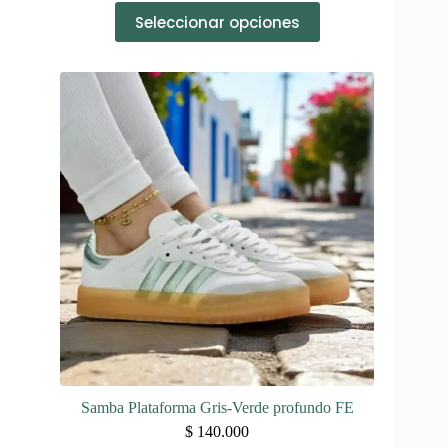
Este
Seleccionar opciones
producto
tiene
múltiples
variantes.
Las
opciones
se
pueden
elegir
en
la
página
de
producto
Samba Plataforma Gris-Verde profundo FE
$
140.000