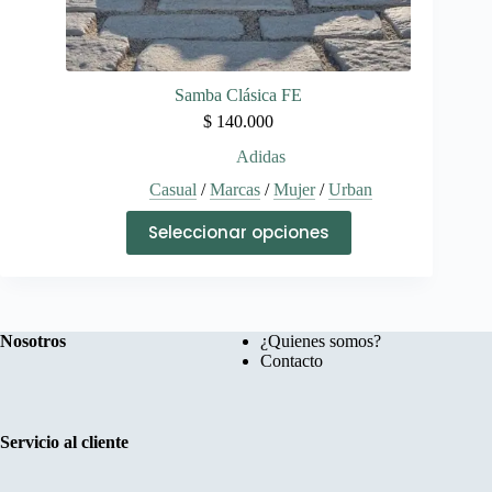
Samba Clásica FE
$
140.000
Adidas
Casual
/
Marcas
/
Mujer
/
Urban
Este
Seleccionar opciones
producto
tiene
múltiples
variantes.
Las
opciones
Nosotros
¿Quienes somos?
se
Contacto
pueden
elegir
en
la
Servicio al cliente
página
de