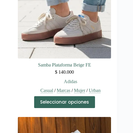
la
página
de
producto
Samba Plataforma Beige FE
$
140.000
Adidas
Casual
/
Marcas
/
Mujer
/
Urban
Este
Seleccionar opciones
producto
tiene
múltiples
variantes.
Las
opciones