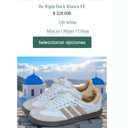
Be Right Back Blanca FE
$
220.000
Off White
Marcas
/
Mujer
/
Urban
Este
Seleccionar opciones
producto
tiene
múltiples
variantes.
Las
opciones
se
pueden
elegir
en
la
página
de
producto