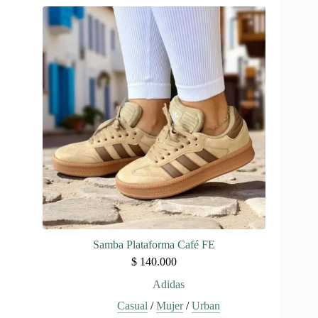
múltiples
variantes.
Las
opciones
se
pueden
elegir
en
la
página
de
producto
Samba Plataforma Café FE
$
140.000
Adidas
Casual
/
Mujer
/
Urban