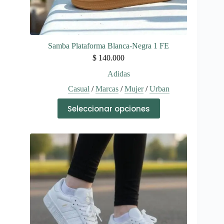
Samba Plataforma Blanca-Negra 1 FE
$
140.000
Adidas
Casual
/
Marcas
/
Mujer
/
Urban
Este
Seleccionar opciones
producto
tiene
múltiples
variantes.
Las
opciones
se
pueden
elegir
en
la
página
de