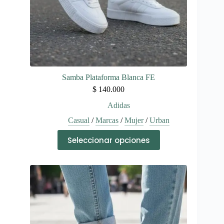
producto
Samba Plataforma Blanca FE
$
140.000
Adidas
Casual
/
Marcas
/
Mujer
/
Urban
Este
Seleccionar opciones
producto
tiene
múltiples
variantes.
Las
opciones
se
pueden
elegir
en