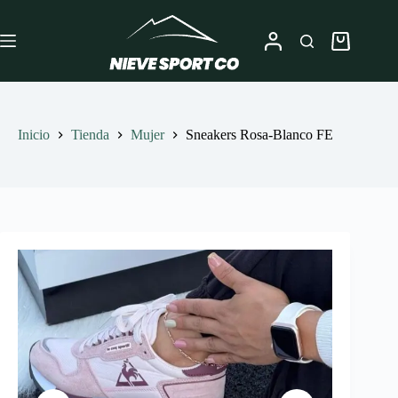
Saltar
al
contenido
Carro
de
compra
Inicio
Tienda
Mujer
Sneakers Rosa-Blanco FE