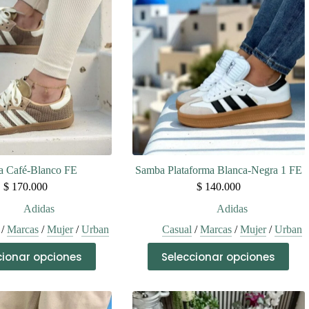
 Café-Blanco FE
Samba Plataforma Blanca-Negra 1 FE
$
170.000
$
140.000
Adidas
Adidas
/
Marcas
/
Mujer
/
Urban
Casual
/
Marcas
/
Mujer
/
Urban
Este
Este
cionar opciones
Seleccionar opciones
producto
producto
tiene
tiene
múltiples
múltiples
variantes.
variantes.