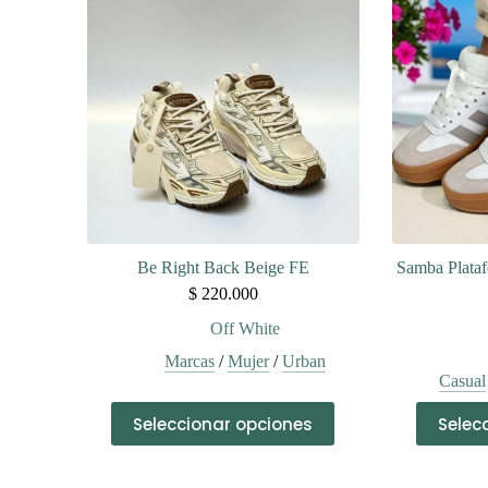
Las
opciones
se
pueden
elegir
en
la
página
de
producto
Be Right Back Beige FE
Samba Plataf
$
220.000
Off White
Marcas
/
Mujer
/
Urban
Casual
Este
Seleccionar opciones
Selec
producto
tiene
múltiples