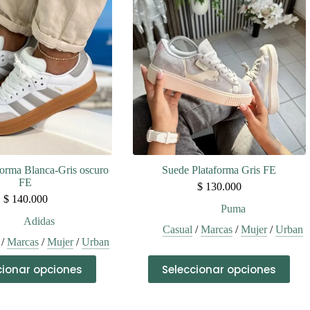
Las
Las
opciones
opciones
se
se
pueden
pueden
elegir
elegir
en
en
la
la
página
página
de
de
producto
producto
orma Blanca-Gris oscuro
Suede Plataforma Gris FE
FE
$
130.000
$
140.000
Puma
Adidas
Casual
/
Marcas
/
Mujer
/
Urban
/
Marcas
/
Mujer
/
Urban
Este
Este
cionar opciones
Seleccionar opciones
producto
producto
tiene
tiene
múltiples
múltiples