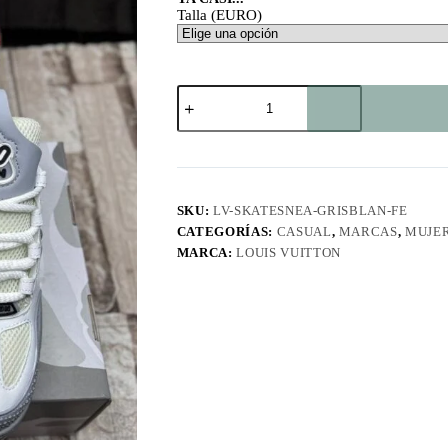
Talla (EURO)
Skate
Sneakers
Gris-
Blanca
FE
cantidad
SKU:
LV-SKATESNEA-GRISBLAN-FE
CATEGORÍAS:
CASUAL
,
MARCAS
,
MUJE
MARCA:
LOUIS VUITTON