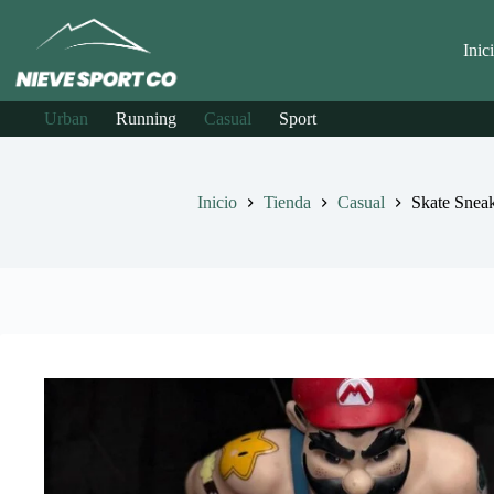
Saltar
al
contenido
Inic
Urban
Running
Casual
Sport
Inicio
Tienda
Casual
Skate Sneak