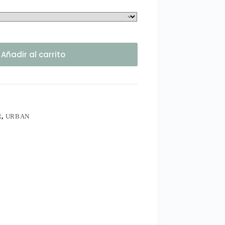
Añadir al carrito
R
,
URBAN