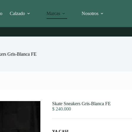
io
Calzado
Marcas
Nosotros
ers Gris-Blanca FE
Skate Sneakers Gris-Blanca FE
$
240.000
YA CASI...