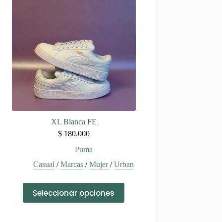
Las
opciones
se
pueden
elegir
en
la
página
de
producto
XL Blanca FE
$
180.000
Puma
Casual
/
Marcas
/
Mujer
/
Urban
Este
Seleccionar opciones
producto
tiene
múltiples