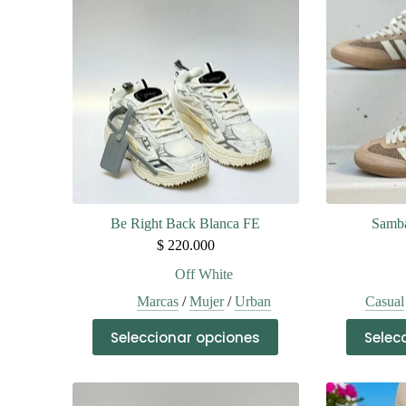
Be Right Back Blanca FE
Samba
$
220.000
Off White
Marcas
/
Mujer
/
Urban
Casual
Este
Seleccionar opciones
Selec
producto
tiene
múltiples
variantes.