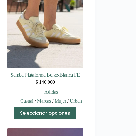
Samba Plataforma Beige-Blanca FE
$
140.000
Adidas
Casual
/
Marcas
/
Mujer
/
Urban
Este
Seleccionar opciones
producto
tiene
múltiples
variantes.