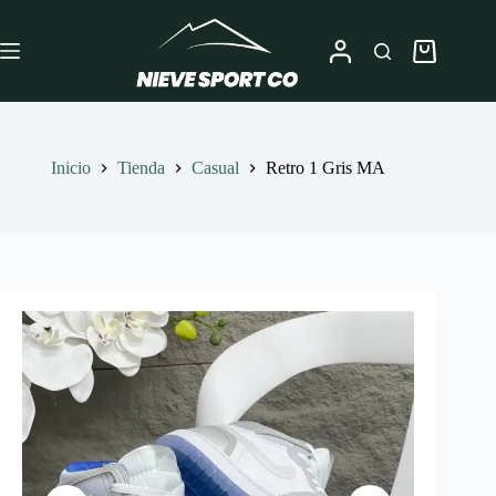
Saltar
al
contenido
Carro
de
compra
Inicio
Tienda
Casual
Retro 1 Gris MA