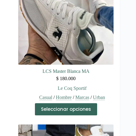
en
la
página
de
producto
LCS Master Blanca MA
$
180.000
Le Coq Sportif
Casual
/
Hombre
/
Marcas
/
Urban
Este
Seleccionar opciones
producto
tiene
múltiples
variantes.
Las