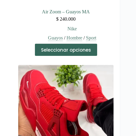
Air Zoom – Guayos MA
$
240.000
Nike
Guayos
/
Hombre
/
Sport
Este
Seleccionar opciones
producto
tiene
múltiples
variantes.
Las
opciones
se
pueden
elegir
en
la
página
de
producto