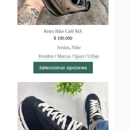
Retro Bike Café MA
$
190.000
Jordan
,
Nike
Hombre
/
Marcas
/
Sport
/
Urban
Este
Seleccionar opciones
producto
tiene
múltiples
variantes.
Las
opciones
se
pueden
elegir
en
la
página