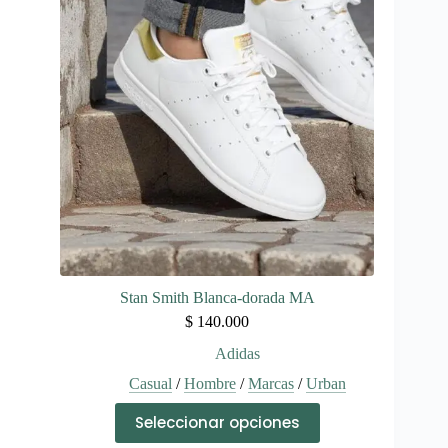
opciones
se
pueden
elegir
en
la
página
de
producto
Stan Smith Blanca-dorada MA
$
140.000
Adidas
Casual
/
Hombre
/
Marcas
/
Urban
Este
Seleccionar opciones
producto
tiene