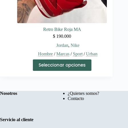
Retro Bike Roja MA
$
190.000
Jordan
,
Nike
Hombre
/
Marcas
/
Sport
/
Urban
Este
Seleccionar opciones
producto
tiene
múltiples
variantes.
Las
opciones
Nosotros
¿Quienes somos?
se
Contacto
pueden
elegir
en
la
Servicio al cliente
página