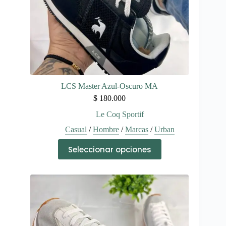
de
producto
LCS Master Azul-Oscuro MA
$
180.000
Le Coq Sportif
Casual
/
Hombre
/
Marcas
/
Urban
Este
Seleccionar opciones
producto
tiene
múltiples
variantes.
Las
opciones
se
pueden
elegir