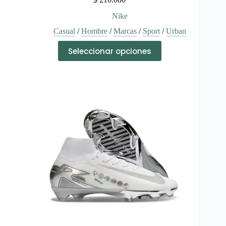
Nike
Casual
/
Hombre
/
Marcas
/
Sport
/
Urban
Este
Seleccionar opciones
producto
tiene
múltiples
variantes.
Las
opciones
se
pueden
elegir
en
la
página
de
producto