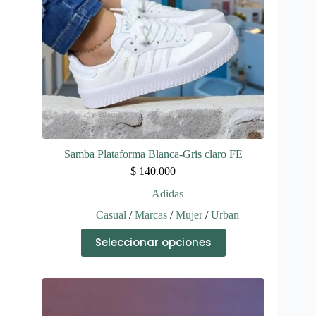
la
página
de
producto
Samba Plataforma Blanca-Gris claro FE
$
140.000
Adidas
Casual
/
Marcas
/
Mujer
/
Urban
Este
Seleccionar opciones
producto
tiene
múltiples
variantes.
Las
opciones