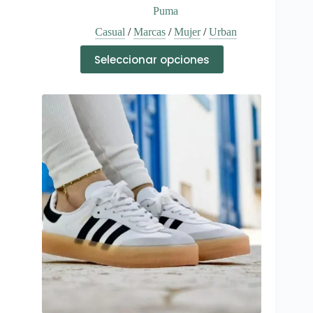
Puma
Casual
/
Marcas
/
Mujer
/
Urban
Este
Seleccionar opciones
producto
tiene
múltiples
variantes.
Las
opciones
se
pueden
elegir
en
la
página
de
producto