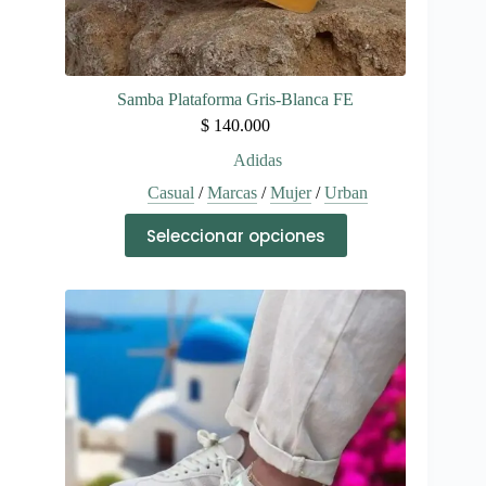
Samba Plataforma Gris-Blanca FE
$
140.000
Adidas
Casual
/
Marcas
/
Mujer
/
Urban
Este
Seleccionar opciones
producto
tiene
múltiples
variantes.
Las
opciones
se
pueden
elegir
en
la
página
de