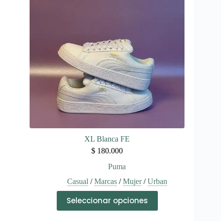
se
pueden
elegir
en
la
página
de
producto
XL Blanca FE
$
180.000
Puma
Casual
/
Marcas
/
Mujer
/
Urban
Este
Seleccionar opciones
producto
tiene