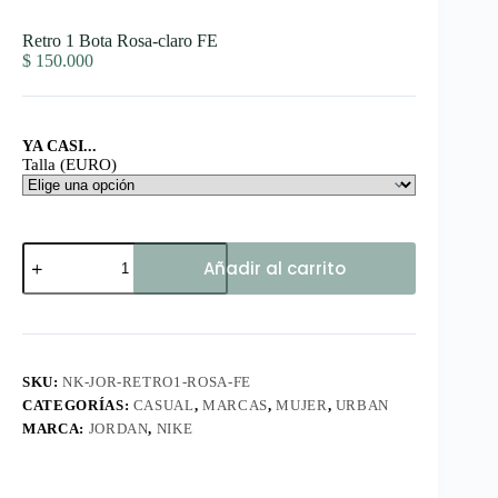
Retro 1 Bota Rosa-claro FE
$
150.000
YA CASI...
Talla (EURO)
Retro
Añadir al carrito
1
Bota
Rosa-
claro
FE
cantidad
SKU:
NK-JOR-RETRO1-ROSA-FE
CATEGORÍAS:
CASUAL
,
MARCAS
,
MUJER
,
URBAN
MARCA:
JORDAN
,
NIKE