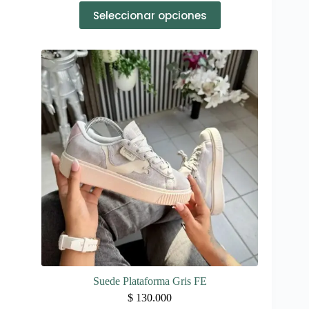
Este
Seleccionar opciones
producto
tiene
múltiples
variantes.
Las
opciones
se
pueden
elegir
en
la
página
de
producto
Suede Plataforma Gris FE
$
130.000