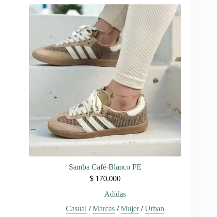
múltiples
variantes.
Las
opciones
se
pueden
elegir
en
la
página
de
producto
Samba Café-Blanco FE
$
170.000
Adidas
Casual
/
Marcas
/
Mujer
/
Urban