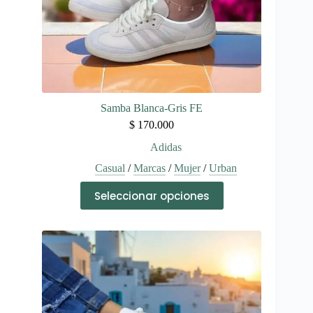
producto
Samba Blanca-Gris FE
$
170.000
Adidas
Casual
/
Marcas
/
Mujer
/
Urban
Este
Seleccionar opciones
producto
tiene
múltiples
variantes.
Las
opciones
se
pueden
elegir
en