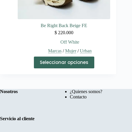
Be Right Back Beige FE
$
220.000
Off White
Marcas
/
Mujer
/
Urban
Este
Seleccionar opciones
producto
tiene
múltiples
variantes.
Las
opciones
Nosotros
¿Quienes somos?
se
Contacto
pueden
elegir
en
la
Servicio al cliente
página
de