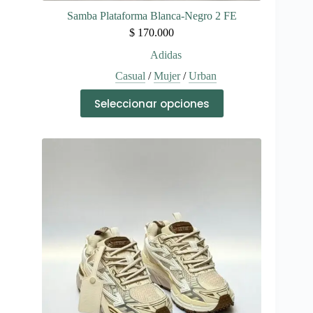
Samba Plataforma Blanca-Negro 2 FE
$
170.000
Adidas
Casual
/
Mujer
/
Urban
Este
Seleccionar opciones
producto
tiene
múltiples
variantes.
Las
opciones
se
pueden
elegir
en
la
página
de
producto