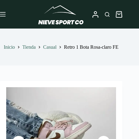
Saltar
al
contenido
Carro
de
compra
Inicio
Tienda
Casual
Retro 1 Bota Rosa-claro FE