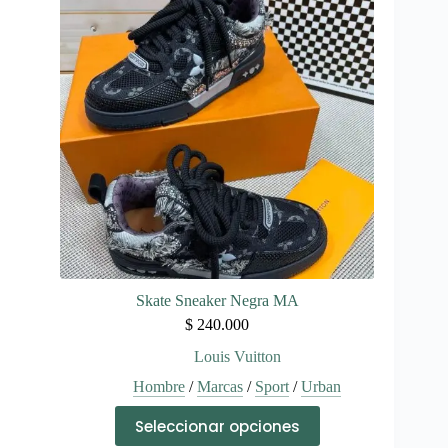
opciones
se
pueden
elegir
en
la
página
de
producto
Skate Sneaker Negra MA
$
240.000
Louis Vuitton
Hombre
/
Marcas
/
Sport
/
Urban
Este
Seleccionar opciones
producto