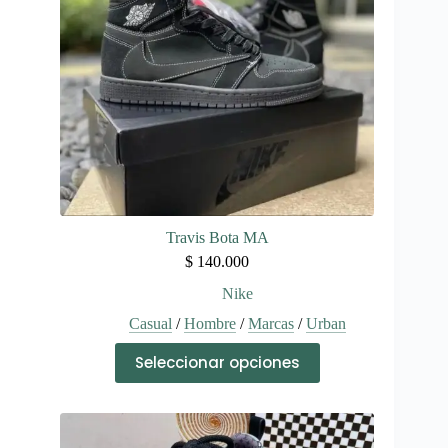
elegir
en
la
página
de
producto
Travis Bota MA
$
140.000
Nike
Casual
/
Hombre
/
Marcas
/
Urban
Este
Seleccionar opciones
producto
tiene
múltiples
variantes.
Las