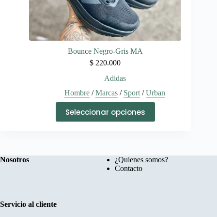
Bounce Negro-Gris MA
$
220.000
Adidas
Hombre
/
Marcas
/
Sport
/
Urban
Este
Seleccionar opciones
producto
tiene
múltiples
variantes.
Las
opciones
Nosotros
¿Quienes somos?
se
Contacto
pueden
elegir
en
la
Servicio al cliente
página