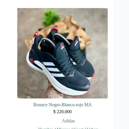
tiene
múltiples
variantes.
Las
opciones
se
pueden
elegir
en
la
página
de
producto
Bounce Negro-Blanco-rojo MA
$
220.000
Adidas