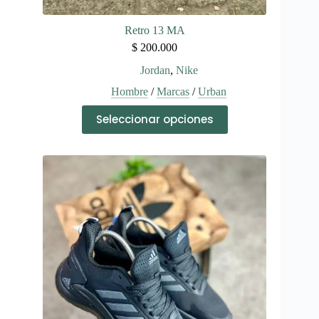
Retro 13 MA
$
200.000
Jordan
,
Nike
Hombre
/
Marcas
/
Urban
Este
Seleccionar opciones
producto
tiene
múltiples
variantes.
Las
opciones
se
pueden
elegir
en
la
página
de
producto