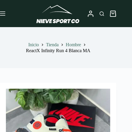
Saltar
al
contenido
Carro
de
compra
Inicio
Tienda
Hombre
ReactX Infinity Run 4 Blanca MA