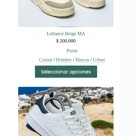
Lefrance Beige MA
$
200.000
Puma
Casual
/
Hombre
/
Marcas
/
Urban
Este
Seleccionar opciones
producto
tiene
múltiples
variantes.
Las
opciones
se
pueden
elegir
en
la
página