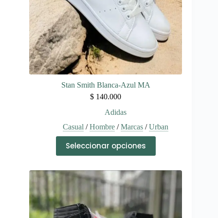
de
producto
Stan Smith Blanca-Azul MA
$
140.000
Adidas
Casual
/
Hombre
/
Marcas
/
Urban
Este
Seleccionar opciones
producto
tiene
múltiples
variantes.
Las
opciones
se
pueden