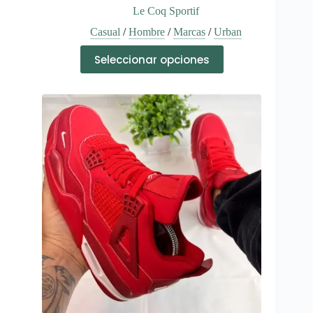
Le Coq Sportif
Casual
/
Hombre
/
Marcas
/
Urban
Este
Seleccionar opciones
producto
tiene
múltiples
variantes.
Las
opciones
se
pueden
elegir
en
la
página
de
producto