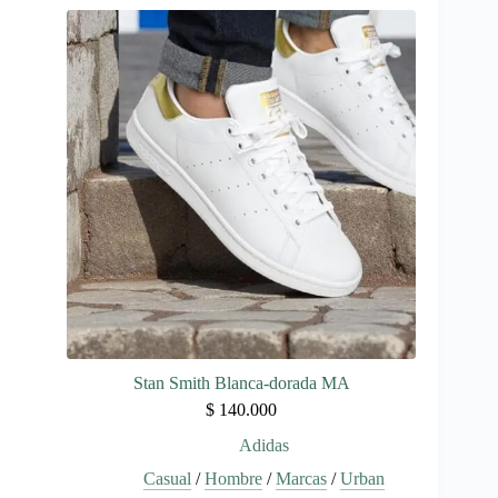
múltiples
variantes.
Las
opciones
se
pueden
elegir
en
la
página
de
producto
Stan Smith Blanca-dorada MA
$
140.000
Adidas
Casual
/
Hombre
/
Marcas
/
Urban