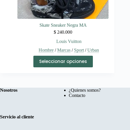
Skate Sneaker Negra MA
$
240.000
Louis Vuitton
Hombre
/
Marcas
/
Sport
/
Urban
Este
Seleccionar opciones
producto
tiene
múltiples
variantes.
Las
opciones
Nosotros
¿Quienes somos?
se
Contacto
pueden
elegir
en
la
Servicio al cliente
página
de