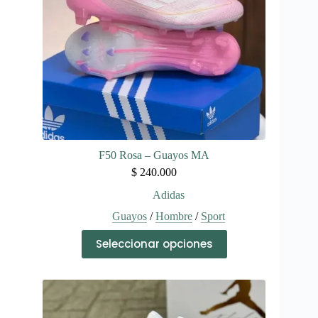
la
página
de
producto
F50 Rosa – Guayos MA
$
240.000
Adidas
Guayos
/
Hombre
/
Sport
Este
Seleccionar opciones
producto
tiene
múltiples
variantes.
Las
opciones