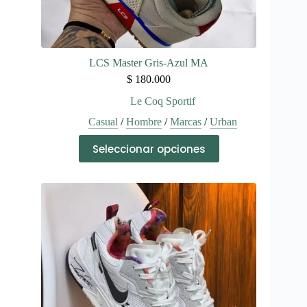
LCS Master Gris-Azul MA
$
180.000
Le Coq Sportif
Casual
/
Hombre
/
Marcas
/
Urban
Este
Seleccionar opciones
producto
tiene
múltiples
variantes.
Las
opciones
se
pueden
elegir
en
la
página
de