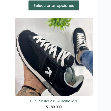
Este
Seleccionar opciones
producto
tiene
múltiples
variantes.
Las
opciones
se
pueden
elegir
en
la
página
de
producto
LCS Master Azul-Oscuro MA
$
180.000