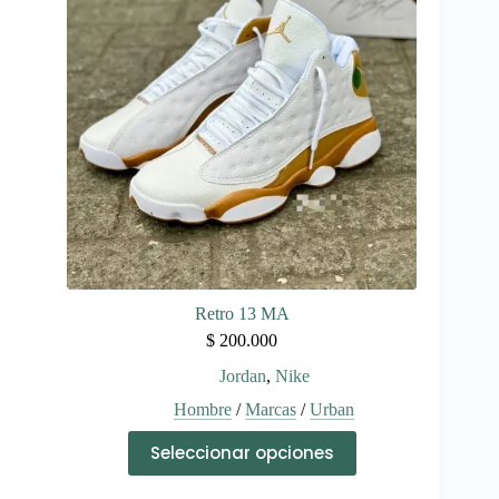
se
pueden
elegir
en
la
página
de
producto
Retro 13 MA
$
200.000
Jordan
,
Nike
Hombre
/
Marcas
/
Urban
Este
Seleccionar opciones
producto
tiene