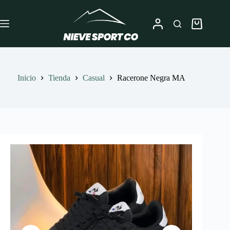
Saltar
al
contenido
Carro
de
compra
Inicio
Tienda
Casual
Racerone Negra MA