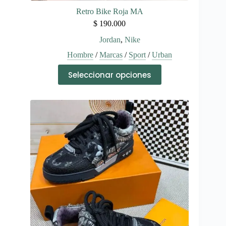
Retro Bike Roja MA
$
190.000
Jordan
,
Nike
Hombre
/
Marcas
/
Sport
/
Urban
Este
Seleccionar opciones
producto
tiene
múltiples
variantes.
Las
opciones
se
pueden
elegir
en
la
página
de
producto