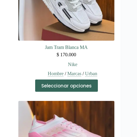
producto
Jam Tram Blanca MA
$
170.000
Nike
Hombre
/
Marcas
/
Urban
Este
Seleccionar opciones
producto
tiene
múltiples
variantes.
Las
opciones
se
pueden
elegir
en