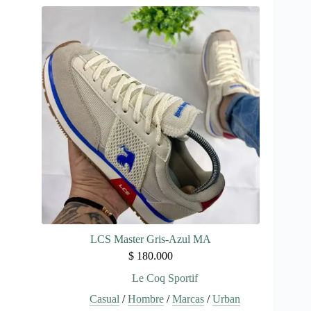
múltiples
variantes.
Las
opciones
se
pueden
elegir
en
la
página
de
producto
LCS Master Gris-Azul MA
$
180.000
Le Coq Sportif
Casual
/
Hombre
/
Marcas
/
Urban