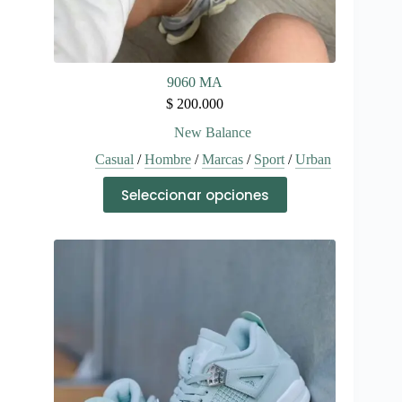
9060 MA
$
200.000
New Balance
Casual
/
Hombre
/
Marcas
/
Sport
/
Urban
Este
Seleccionar opciones
producto
tiene
múltiples
variantes.
Las
opciones
se
pueden
elegir
en
la
página
de