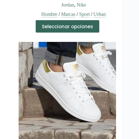
Jordan
,
Nike
Hombre
/
Marcas
/
Sport
/
Urban
Este
Seleccionar opciones
producto
tiene
múltiples
variantes.
Las
opciones
se
pueden
elegir
en
la
página
de
producto