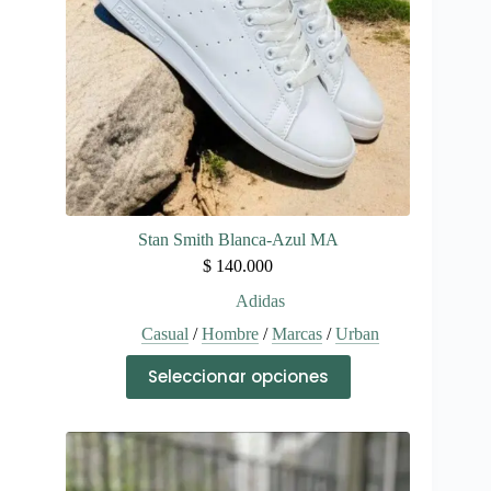
la
página
de
producto
Stan Smith Blanca-Azul MA
$
140.000
Adidas
Casual
/
Hombre
/
Marcas
/
Urban
Este
Seleccionar opciones
producto
tiene
múltiples
variantes.
Las
opciones