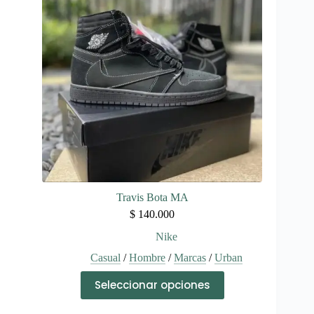
se
pueden
elegir
en
la
página
de
producto
Travis Bota MA
$
140.000
Nike
Casual
/
Hombre
/
Marcas
/
Urban
Este
Seleccionar opciones
producto
tiene