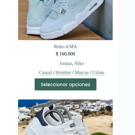
producto
Retro 4 MA
$
160.000
Jordan
,
Nike
Casual
/
Hombre
/
Marcas
/
Urban
Este
Seleccionar opciones
producto
tiene
múltiples
variantes.
Las
opciones
se
pueden
elegir
en