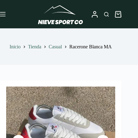
Saltar
al
contenido
Carro
de
compra
Inicio
Tienda
Casual
Racerone Blanca MA