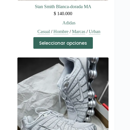
Stan Smith Blanca-dorada MA
$
140.000
Adidas
Casual
/
Hombre
/
Marcas
/
Urban
Este
Seleccionar opciones
producto
tiene
múltiples
variantes.
Las
opciones
se
pueden
elegir
en
la
página
de
producto