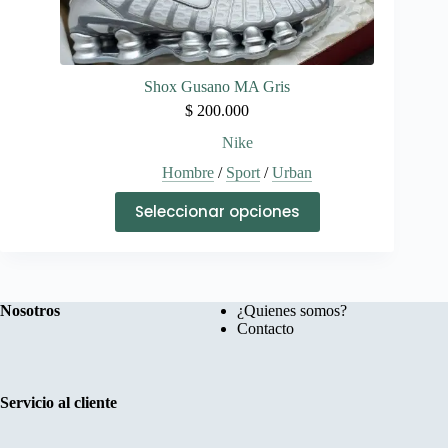
Shox Gusano MA Gris
$
200.000
Nike
Hombre
/
Sport
/
Urban
Este
Seleccionar opciones
producto
tiene
múltiples
variantes.
Las
opciones
Nosotros
¿Quienes somos?
se
Contacto
pueden
elegir
en
la
Servicio al cliente
página
de