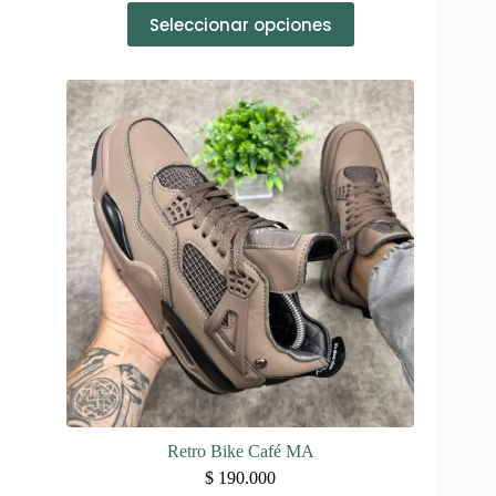
Este
Seleccionar opciones
producto
tiene
múltiples
variantes.
Las
opciones
se
pueden
elegir
en
la
página
de
producto
Retro Bike Café MA
$
190.000