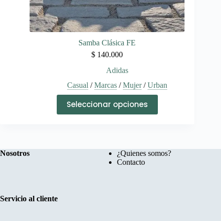
Samba Clásica FE
$
140.000
Adidas
Casual
/
Marcas
/
Mujer
/
Urban
Este
Seleccionar opciones
producto
tiene
múltiples
variantes.
Las
opciones
Nosotros
¿Quienes somos?
se
Contacto
pueden
elegir
en
la
Servicio al cliente
página
de