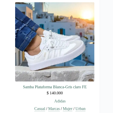
múltiples
variantes.
Las
opciones
se
pueden
elegir
en
la
página
de
producto
Samba Plataforma Blanca-Gris claro FE
$
140.000
Adidas
Casual
/
Marcas
/
Mujer
/
Urban