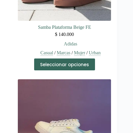
Samba Plataforma Beige FE
$
140.000
Adidas
Casual
/
Marcas
/
Mujer
/
Urban
Este
Seleccionar opciones
producto
tiene
múltiples
variantes.
Las
opciones
se
pueden
elegir
en
la
página
de