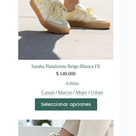
la
página
de
producto
Samba Plataforma Beige-Blanca FE
$
140.000
Adidas
Casual
/
Marcas
/
Mujer
/
Urban
Este
Seleccionar opciones
producto
tiene
múltiples
variantes.
Las
opciones