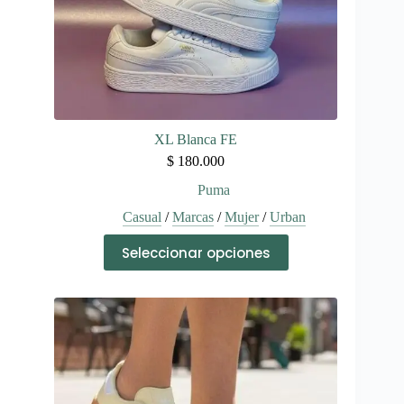
producto
XL Blanca FE
$
180.000
Puma
Casual
/
Marcas
/
Mujer
/
Urban
Este
Seleccionar opciones
producto
tiene
múltiples
variantes.
Las
opciones
se
pueden
elegir
en