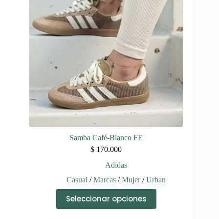
se
pueden
elegir
en
la
página
de
producto
Samba Café-Blanco FE
$
170.000
Adidas
Casual
/
Marcas
/
Mujer
/
Urban
Este
Seleccionar opciones
producto
tiene