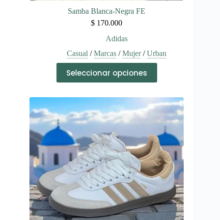
Samba Blanca-Negra FE
$
170.000
Adidas
Casual
/
Marcas
/
Mujer
/
Urban
Este
Seleccionar opciones
producto
tiene
múltiples
variantes.
Las
opciones
se
pueden
elegir
en
la
página
de
producto