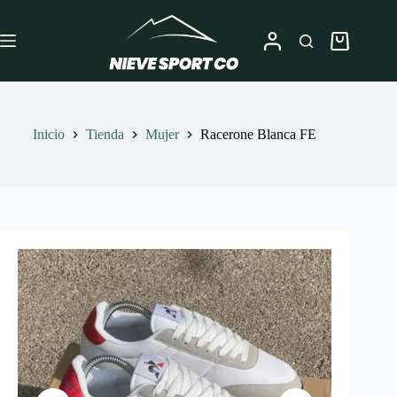
Saltar
al
contenido
Carro
de
compra
Inicio
Tienda
Mujer
Racerone Blanca FE