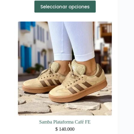
Este
Seleccionar opciones
producto
tiene
múltiples
variantes.
Las
opciones
se
pueden
elegir
en
la
página
de
producto
Samba Plataforma Café FE
$
140.000