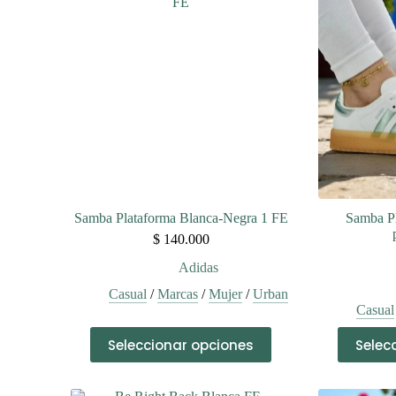
Samba Plataforma Blanca-Negra 1 FE
Samba Pl
$
140.000
Adidas
Casual
/
Marcas
/
Mujer
/
Urban
Casual
Este
Seleccionar opciones
Selec
producto
tiene
múltiples