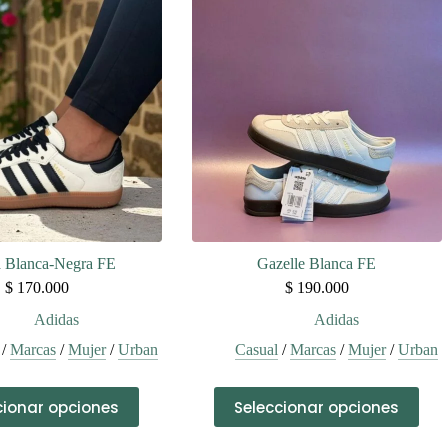
variantes.
variantes.
Las
Las
opciones
opciones
se
se
pueden
pueden
elegir
elegir
en
en
la
la
página
página
de
de
producto
producto
 Blanca-Negra FE
Gazelle Blanca FE
$
170.000
$
190.000
Adidas
Adidas
/
Marcas
/
Mujer
/
Urban
Casual
/
Marcas
/
Mujer
/
Urban
Este
Este
cionar opciones
Seleccionar opciones
producto
producto
tiene
tiene