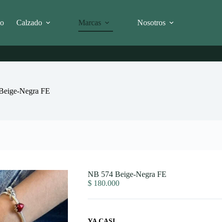
io
Calzado
Marcas
Nosotros
Beige-Negra FE
NB 574 Beige-Negra FE
$
180.000
YA CASI...