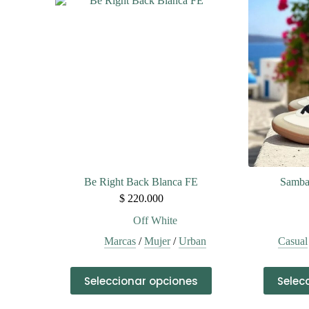
variantes.
Las
opciones
se
pueden
elegir
en
la
página
de
producto
Be Right Back Blanca FE
Samba
$
220.000
Off White
Marcas
/
Mujer
/
Urban
Casual
Este
Seleccionar opciones
Selec
producto
tiene