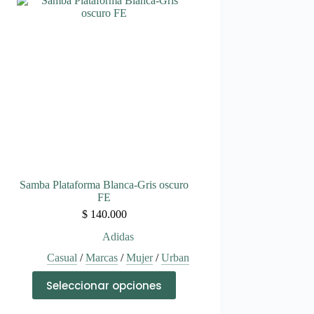
variantes.
Las
opciones
se
pueden
elegir
en
la
página
de
producto
Samba Plataforma Blanca-Gris oscuro
FE
$
140.000
Adidas
Casual
/
Marcas
/
Mujer
/
Urban
Este
Seleccionar opciones
producto
tiene