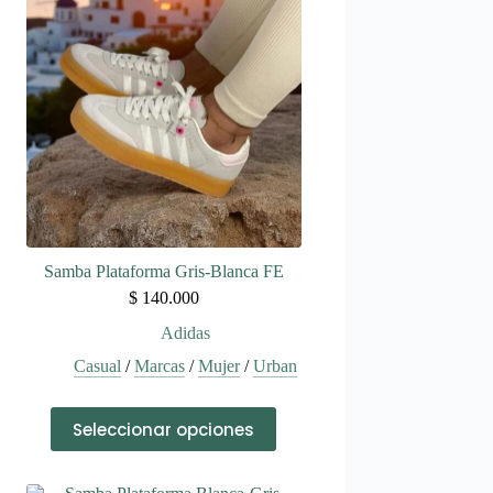
Samba Plataforma Gris-Blanca FE
$
140.000
Adidas
Casual
/
Marcas
/
Mujer
/
Urban
Este
Seleccionar opciones
producto
tiene
múltiples