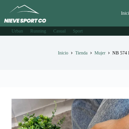
Saltar
al
contenido
Inic
Urban
Running
Casual
Sport
Inicio
Tienda
Mujer
NB 574 