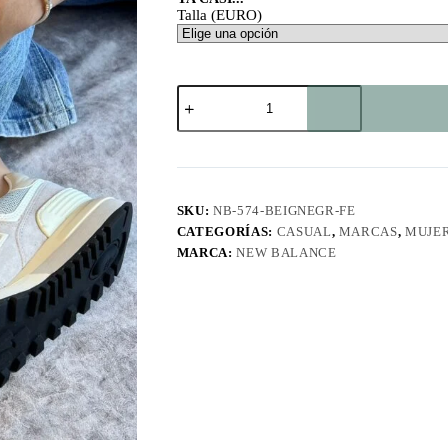
Talla (EURO)
NB
574
Beige-
Negra
FE
cantidad
SKU:
NB-574-BEIGNEGR-FE
CATEGORÍAS:
CASUAL
,
MARCAS
,
MUJE
MARCA:
NEW BALANCE