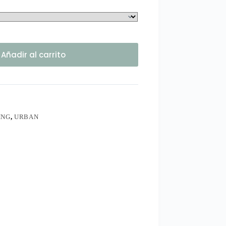
Añadir al carrito
ING
,
URBAN