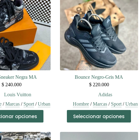
Sneaker Negra MA
Bounce Negro-Gris MA
$
240.000
$
220.000
Louis Vuitton
Adidas
e
/
Marcas
/
Sport
/
Urban
Hombre
/
Marcas
/
Sport
/
Urban
Este
Este
cionar opciones
Seleccionar opciones
producto
producto
tiene
tiene
múltiples
múltiples
variantes.
variantes.