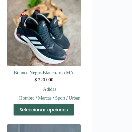
Bounce Negro-Blanco-rojo MA
$
220.000
Adidas
Hombre
/
Marcas
/
Sport
/
Urban
Este
Seleccionar opciones
producto
tiene
múltiples
variantes.