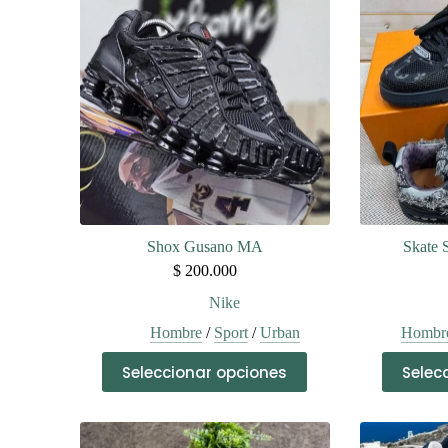
Shox Gusano MA
Skate 
$
200.000
Nike
Hombre
/
Sport
/
Urban
Hombr
Este
Seleccionar opciones
Selec
producto
tiene
múltiples
variantes.