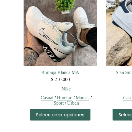
Las
opciones
se
pueden
elegir
en
la
página
de
producto
Burbuja Blanca MA
Stan Sm
$
210.000
Nike
Casual
/
Hombre
/
Marcas
/
Casu
Sport
/
Urban
Este
Seleccionar opciones
Selec
producto
tiene
múltiples