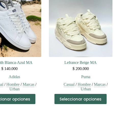
Las
Las
opciones
opciones
se
se
pueden
pueden
elegir
elegir
en
en
la
la
página
página
de
de
producto
producto
ith Blanca-Azul MA
Lefrance Beige MA
$
140.000
$
200.000
Adidas
Puma
al
/
Hombre
/
Marcas
/
Casual
/
Hombre
/
Marcas
/
Urban
Urban
Este
Este
cionar opciones
Seleccionar opciones
producto
producto
tiene
tiene
múltiples
múltiples