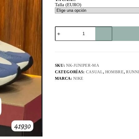
Talla (EURO)
Juniper
Trail
2
MA
cantidad
SKU:
NK-JUNIPER-MA
CATEGORÍAS:
CASUAL
,
HOMBRE
,
RUNN
MARCA:
NIKE