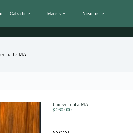
io
Calzado
Marcas
Nosotros
per Trail 2 MA
Juniper Trail 2 MA
$
260.000
YA CASI...