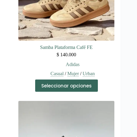
producto
Samba Plataforma Café FE
$
140.000
Adidas
Casual
/
Mujer
/
Urban
Este
Seleccionar opciones
producto
tiene
múltiples
variantes.
Las
opciones
se
pueden
elegir
en