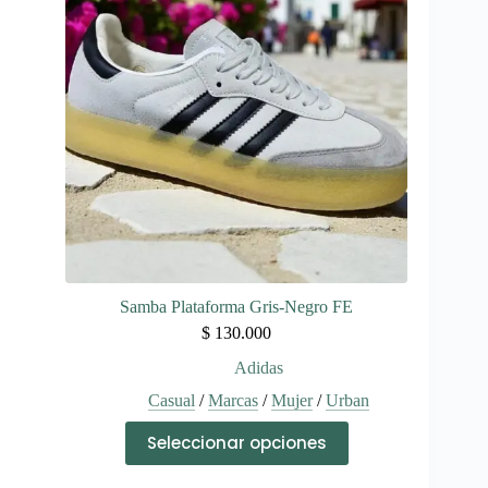
se
pueden
elegir
en
la
página
de
producto
Samba Plataforma Gris-Negro FE
$
130.000
Adidas
Casual
/
Marcas
/
Mujer
/
Urban
Este
Seleccionar opciones
producto
tiene