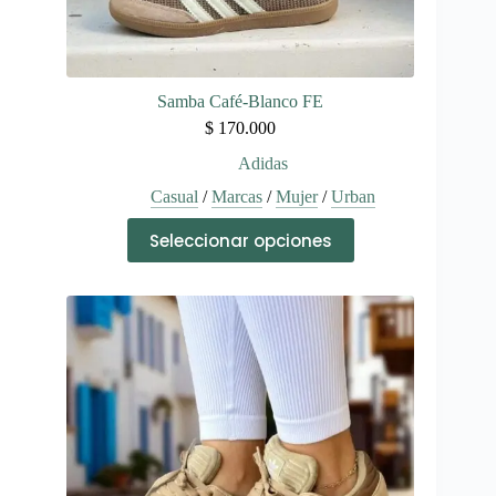
Samba Café-Blanco FE
$
170.000
Adidas
Casual
/
Marcas
/
Mujer
/
Urban
Este
Seleccionar opciones
producto
tiene
múltiples
variantes.
Las
opciones
se
pueden
elegir
en
la
página
de