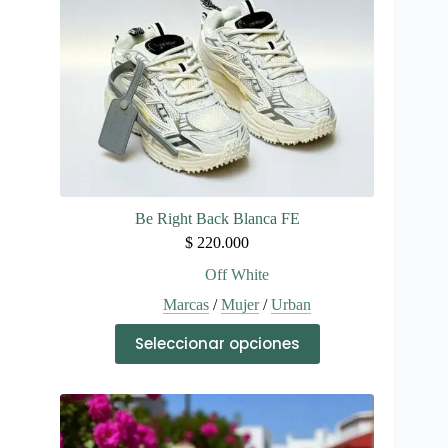
la
página
de
producto
Be Right Back Blanca FE
$
220.000
Off White
Marcas
/
Mujer
/
Urban
Este
Seleccionar opciones
producto
tiene
múltiples
variantes.
Las
opciones