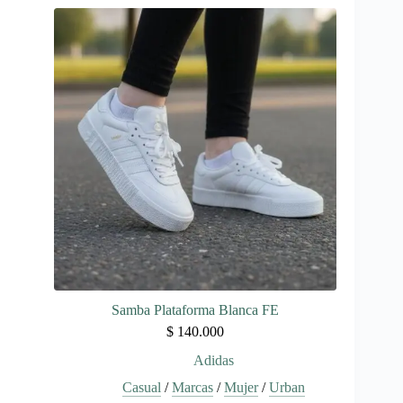
múltiples
variantes.
Las
opciones
se
pueden
elegir
en
la
página
de
producto
Samba Plataforma Blanca FE
$
140.000
Adidas
Casual
/
Marcas
/
Mujer
/
Urban