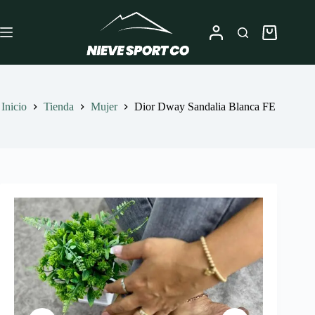
Saltar
al
contenido
Carro
de
compra
Inicio
Tienda
Mujer
Dior Dway Sandalia Blanca FE