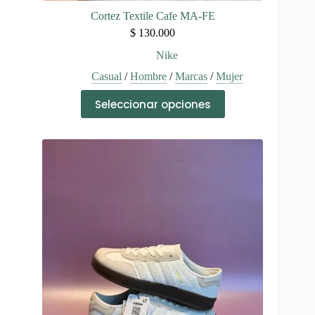
Cortez Textile Cafe MA-FE
$
130.000
Nike
Casual
/
Hombre
/
Marcas
/
Mujer
Este
Seleccionar opciones
producto
tiene
múltiples
variantes.
Las
opciones
se
pueden
elegir
en
la
página
de
producto