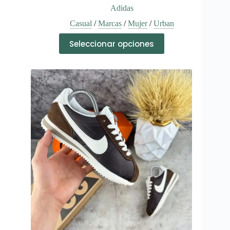
Adidas
Casual
/
Marcas
/
Mujer
/
Urban
Este
Seleccionar opciones
producto
tiene
múltiples
variantes.
Las
opciones
se
pueden
elegir
en
la
página
de
producto