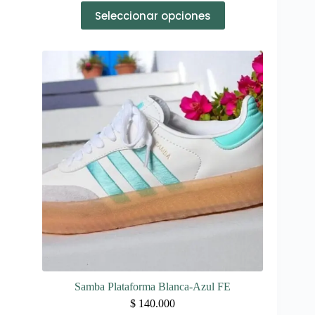
Este
Seleccionar opciones
producto
tiene
múltiples
variantes.
Las
opciones
se
pueden
elegir
en
la
página
de
producto
Samba Plataforma Blanca-Azul FE
$
140.000