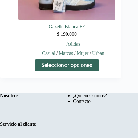
Gazelle Blanca FE
$
190.000
Adidas
Casual
/
Marcas
/
Mujer
/
Urban
Este
Seleccionar opciones
producto
tiene
múltiples
variantes.
Las
opciones
Nosotros
¿Quienes somos?
se
Contacto
pueden
elegir
en
la
Servicio al cliente
página
de