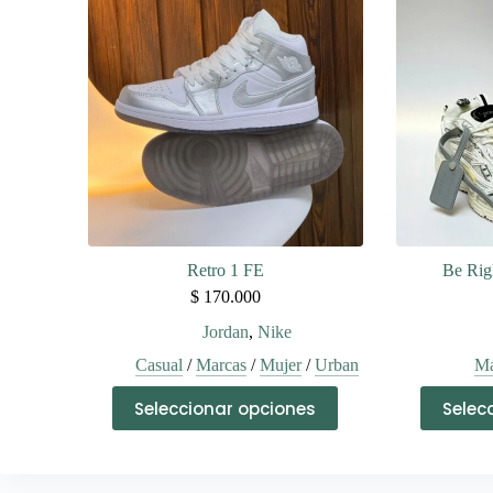
Las
opciones
se
pueden
elegir
en
la
página
de
producto
Retro 1 FE
Be Rig
$
170.000
Jordan
,
Nike
Casual
/
Marcas
/
Mujer
/
Urban
Ma
Este
Seleccionar opciones
Selec
producto
tiene
múltiples
variantes.