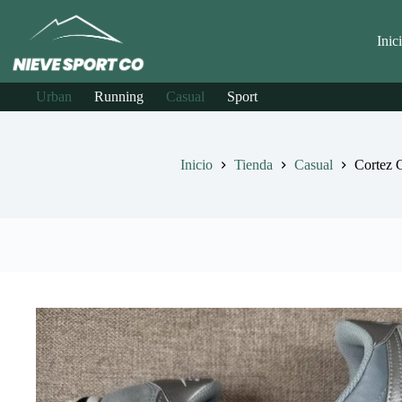
Saltar
al
contenido
Inic
Urban
Running
Casual
Sport
Inicio
Tienda
Casual
Cortez 