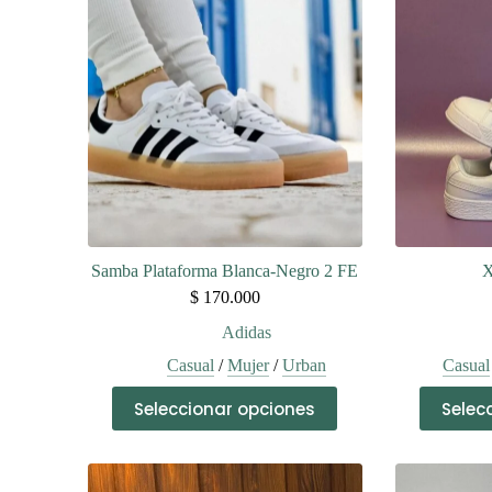
Samba Plataforma Blanca-Negro 2 FE
X
$
170.000
Adidas
Casual
/
Mujer
/
Urban
Casual
Este
Seleccionar opciones
Selec
producto
tiene
múltiples
variantes.