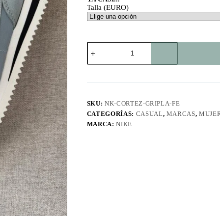
Talla (EURO)
Cortez
Gris-
Plateado
FE
cantidad
SKU:
NK-CORTEZ-GRIPLA-FE
CATEGORÍAS:
CASUAL
,
MARCAS
,
MUJE
MARCA:
NIKE