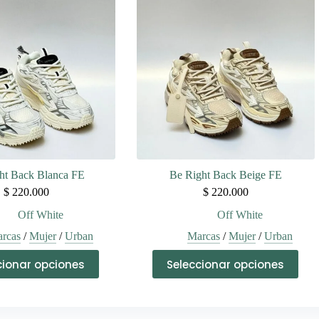
Las
Las
opciones
opciones
se
se
pueden
pueden
elegir
elegir
en
en
la
la
página
página
de
de
producto
producto
ht Back Blanca FE
Be Right Back Beige FE
$
220.000
$
220.000
Off White
Off White
rcas
/
Mujer
/
Urban
Marcas
/
Mujer
/
Urban
Este
Este
cionar opciones
Seleccionar opciones
producto
producto
tiene
tiene
múltiples
múltiples
variantes.
variantes.