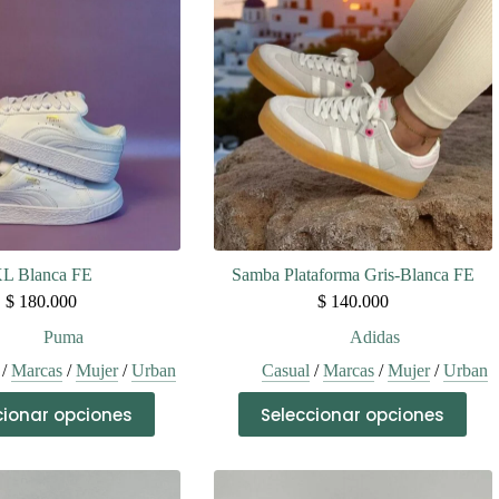
L Blanca FE
Samba Plataforma Gris-Blanca FE
$
180.000
$
140.000
Puma
Adidas
/
Marcas
/
Mujer
/
Urban
Casual
/
Marcas
/
Mujer
/
Urban
Este
Este
cionar opciones
Seleccionar opciones
producto
producto
tiene
tiene
múltiples
múltiples
variantes.
variantes.