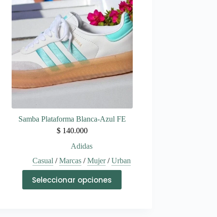
Las
opciones
se
pueden
elegir
en
la
página
de
producto
Samba Plataforma Blanca-Azul FE
$
140.000
Adidas
Casual
/
Marcas
/
Mujer
/
Urban
Este
Seleccionar opciones
producto
tiene
múltiples
variantes.