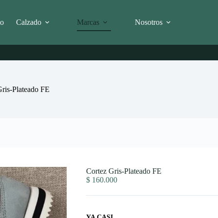
io
Calzado
Marcas
Nosotros
Gris-Plateado FE
Cortez Gris-Plateado FE
$
160.000
YA CASI...