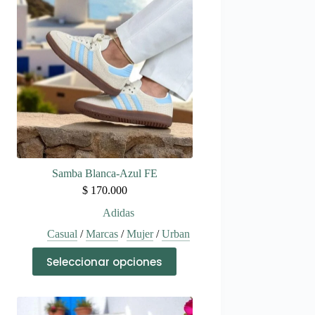
Samba Blanca-Azul FE
$
170.000
Adidas
Casual
/
Marcas
/
Mujer
/
Urban
Este
Seleccionar opciones
producto
tiene
múltiples
variantes.