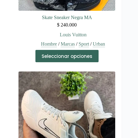
Skate Sneaker Negra MA
$
240.000
Louis Vuitton
Hombre
/
Marcas
/
Sport
/
Urban
Este
Seleccionar opciones
producto
tiene
múltiples
variantes.
Las
opciones
se
pueden
elegir
en
la
página
de
producto