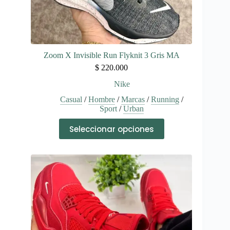
Zoom X Invisible Run Flyknit 3 Gris MA
$
220.000
Nike
Casual
/
Hombre
/
Marcas
/
Running
/
Sport
/
Urban
Este
Seleccionar opciones
producto
tiene
múltiples
variantes.
Las
opciones
se
pueden
elegir
en
la