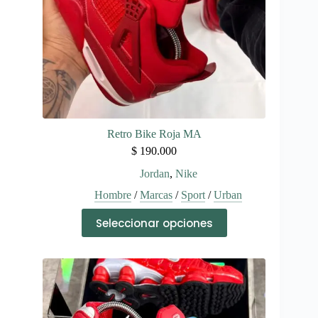
página
de
producto
Retro Bike Roja MA
$
190.000
Jordan
,
Nike
Hombre
/
Marcas
/
Sport
/
Urban
Este
Seleccionar opciones
producto
tiene
múltiples
variantes.
Las
opciones
se
pueden