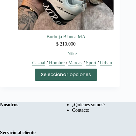
Burbuja Blanca MA
$
210.000
Nike
Casual
/
Hombre
/
Marcas
/
Sport
/
Urban
Este
Seleccionar opciones
producto
tiene
múltiples
variantes.
Las
opciones
Nosotros
¿Quienes somos?
se
Contacto
pueden
elegir
en
la
Servicio al cliente