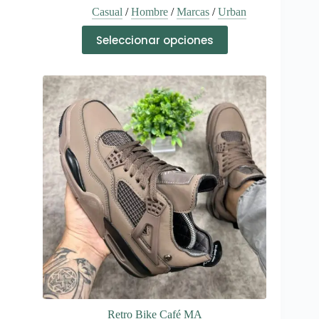
Casual
/
Hombre
/
Marcas
/
Urban
Este
Seleccionar opciones
producto
tiene
múltiples
variantes.
Las
opciones
se
pueden
elegir
en
la
página
de
producto
Retro Bike Café MA