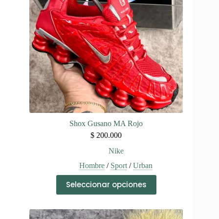
elegir
en
la
página
de
producto
Shox Gusano MA Rojo
$
200.000
Nike
Hombre
/
Sport
/
Urban
Este
Seleccionar opciones
producto
tiene
múltiples
variantes.