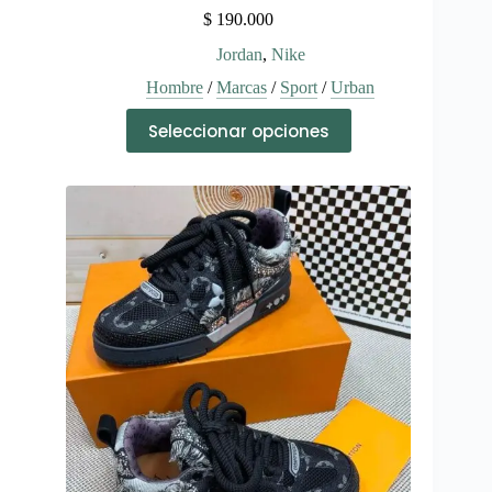
$
190.000
Jordan
,
Nike
Hombre
/
Marcas
/
Sport
/
Urban
Este
Seleccionar opciones
producto
tiene
múltiples
variantes.
Las
opciones
se
pueden
elegir
en
la
página
de
producto