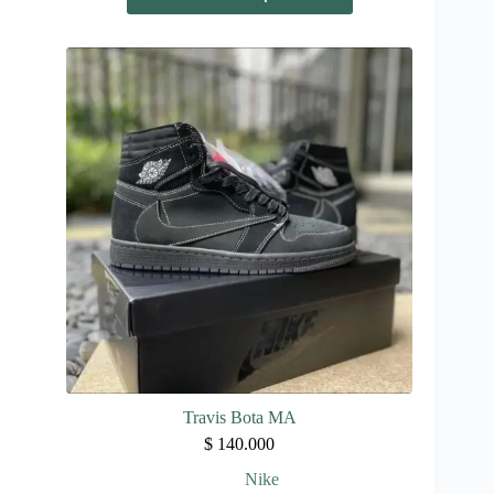
tiene
múltiples
variantes.
Las
opciones
se
pueden
elegir
en
la
página
de
producto
Travis Bota MA
$
140.000
Nike