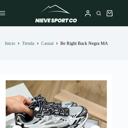
Saltar
al
contenido
Carro
de
compra
Inicio
Tienda
Casual
Be Right Back Negra MA