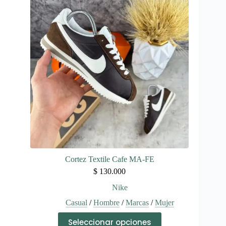
Las
opciones
se
pueden
elegir
en
la
página
de
producto
Cortez Textile Cafe MA-FE
$
130.000
Nike
Casual
/
Hombre
/
Marcas
/
Mujer
Este
Seleccionar opciones
producto