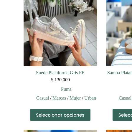
Suede Plataforma Gris FE
Samba Plata
$
130.000
Puma
Casual
/
Marcas
/
Mujer
/
Urban
Casual
Este
Seleccionar opciones
Selec
producto
tiene
múltiples