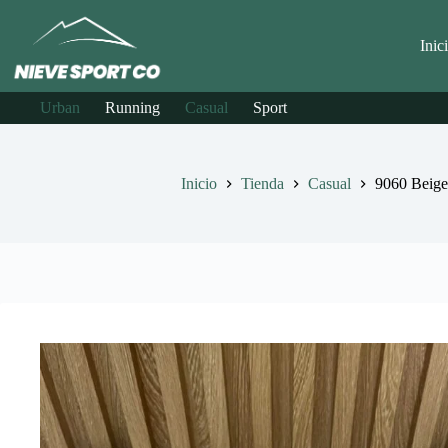
Saltar
al
contenido
Inic
Urban
Running
Casual
Sport
Inicio
Tienda
Casual
9060 Beige