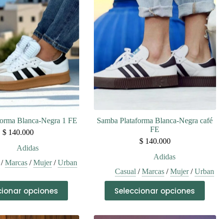
forma Blanca-Negra 1 FE
Samba Plataforma Blanca-Negra café
FE
$
140.000
$
140.000
Adidas
Adidas
/
Marcas
/
Mujer
/
Urban
Casual
/
Marcas
/
Mujer
/
Urban
Este
Este
cionar opciones
Seleccionar opciones
producto
producto
tiene
tiene
múltiples
múltiples