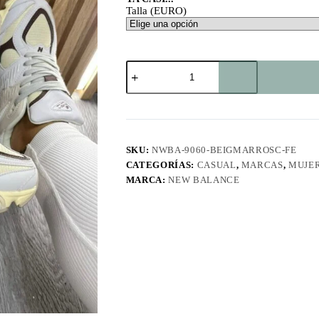
Talla (EURO)
9060
Beige-
Marrón
oscuro
FE
cantidad
SKU:
NWBA-9060-BEIGMARROSC-FE
CATEGORÍAS:
CASUAL
,
MARCAS
,
MUJE
MARCA:
NEW BALANCE