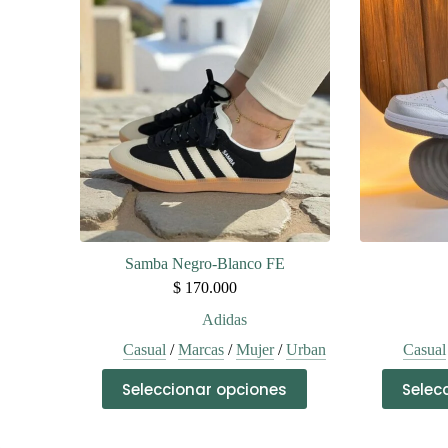
variantes.
Las
opciones
se
pueden
elegir
en
la
página
de
producto
Samba Negro-Blanco FE
$
170.000
Adidas
Casual
/
Marcas
/
Mujer
/
Urban
Casual
Este
Seleccionar opciones
Selec
producto
tiene
múltiples