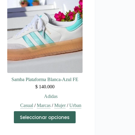
variantes.
Las
opciones
se
pueden
elegir
en
la
página
de
producto
Samba Plataforma Blanca-Azul FE
$
140.000
Adidas
Casual
/
Marcas
/
Mujer
/
Urban
Este
Seleccionar opciones
producto
tiene
múltiples