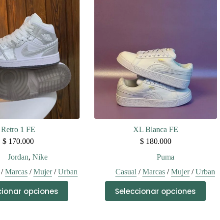
variantes.
variantes.
Las
Las
opciones
opciones
se
se
pueden
pueden
elegir
elegir
en
en
la
la
página
página
de
de
producto
producto
Retro 1 FE
XL Blanca FE
$
170.000
$
180.000
Jordan
,
Nike
Puma
/
Marcas
/
Mujer
/
Urban
Casual
/
Marcas
/
Mujer
/
Urban
Este
Este
cionar opciones
Seleccionar opciones
producto
producto
tiene
tiene
múltiples
múltiples