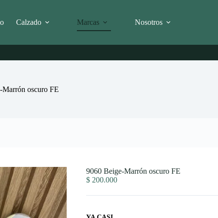
io
Calzado
Marcas
Nosotros
-Marrón oscuro FE
9060 Beige-Marrón oscuro FE
$
200.000
YA CASI...