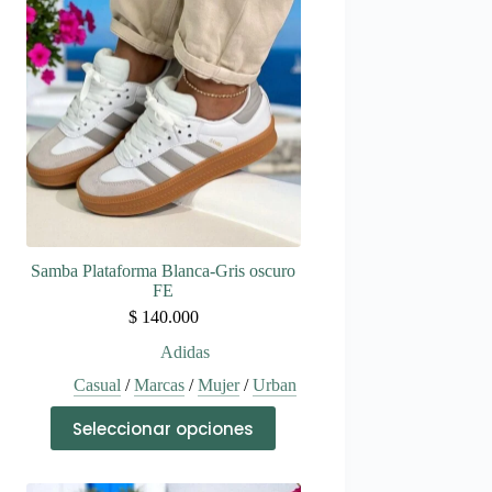
Samba Plataforma Blanca-Gris oscuro
FE
$
140.000
Adidas
Casual
/
Marcas
/
Mujer
/
Urban
Este
Seleccionar opciones
producto
tiene
múltiples