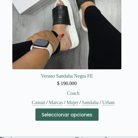
Verano Sandalia Negra FE
$
190.000
Coach
Casual
/
Marcas
/
Mujer
/
Sandalia
/
Urban
Este
Seleccionar opciones
producto
tiene
múltiples
variantes.